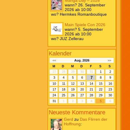
Manga Day – 2026
wann? 26. September
2026 ab 10:00
wo? Hermkes Romanboutique
Main Spiele Con 2026
wann? 5. September
2026 ab 10:00
wo? JUZ Zellerau
Kalender
<<
Aug. 2026
>>
M
D
M
D
F
S
S
27
28
29
30
31
1
2
7
3
4
5
6
8
9
10
11
12
13
14
15
16
17
18
19
20
21
22
23
24
25
26
27
28
29
30
31
1
2
3
4
5
6
Neueste Kommentare
Gerd
zu
Das Flirren der
Hoffnung
: