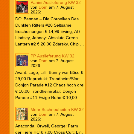
Panini Auslieferung KW 32
von
Dom
am
7. August
2026
:
DC: Batman – Die Chroniken Des
Dunklen Ritters #20 Seltsame
Erscheinungen € 14,99 Ewing, Al /
Lindsey, Jahnoy: Absolute Green
Lantern #2 € 20,00 Zdarsky, Chip /
Camuncoli, Guiseppe: Batman 2025
PP Auslieferung KW 32
Paperback #4 € 35,00 Watters, Dan;
von
Dom
am
7. August
Soy, Dexter: Nightwing 2024 #7 €
2026
:
20,00 Aaron, Jason / Sandoval,
Avant: Lage, Lilli: Bunny war Böse €
Rafa: Absolute Superman #5 € 9,99
29,00 Reprodukt: Trondheim/Sfar:
Marvel: Marvel Origins Collection
Donjon Parade #12 Chaos hoch drei
HC #74 Daredevil 7 € 14,99 Ewing,
€ 10,00 Trondheim/Sfar: Donjon
Al / Gomez, Carlos: Venom (2025)
Parade #11 Ewige Ruhe € 10,00
#3 € 20,00 Andrews, Kaare /
Larcenet, Manu: Alltägliche Kampf
Guggenheim, Marc: Spider-Man &
Mehr Buchneuheiten KW 32
Neuedition € 35,00 Zauberstern
Wolverine #3 € 9,99 North, Ryan /
von
Dom
am
7. August
Comics: Ben’s Bande #4 Aug 2026
2026
:
Carratu, Vincenzo: Hulk macht alles
€ 7,99 Phantom #10 Spezial € 7,99
kaputt! € 16,00 Ewing, Al / Walker,
Anaconda: Orwell, George: Farm
Kevin / Various: Marvel – Schwarz
der Tiere HC € 7,00 Cross Cult: Lin,