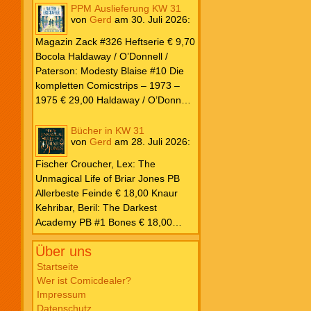
PPM Auslieferung KW 31
von
Gerd
am
30. Juli 2026
:
Magazin Zack #326 Heftserie € 9,70
Bocola Haldaway / O’Donnell /
Paterson: Modesty Blaise #10 Die
kompletten Comicstrips – 1973 –
1975 € 29,00 Haldaway / O’Donnell
/ Paterson: Modesty Blaise #9 Die
kompletten Comicstrips – 1972 –
Bücher in KW 31
von
Gerd
am
28. Juli 2026
:
1973 € 29,00 Knesebeck Hendrix,
John: Die Weltenerschaffer Die
Fischer Croucher, Lex: The
fantastische Freundschaft von C.S.
Unmagical Life of Briar Jones PB
Lewis & J.R.R. Tolkien € 30,00
Allerbeste Feinde € 18,00 Knaur
Weissblech Luba Wolfsschwanz #22
Kehribar, Beril: The Darkest
€ 4,90 Horror Schocker #81 € 4,90
Academy PB #1 Bones € 18,00
Lübbe Odette, Tessonja: Fair Isle
Über uns
Trilogie PB #3 To Spark a Fae War €
18,00 Bramble Hardcover Priest: Lie
Startseite
Wer ist Comicdealer?
Huo Jiao Chou HC #1 Drowning
Impressum
Sorrows in Raging Fire € 25,00
Datenschutz
Carlsen Davon, Isla: Blackened