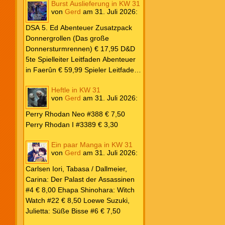
Burst Auslieferung in KW 31
Frank: Der Pandora-Zyklus PB #1
von
Gerd
am
31. Juli 2026
:
Die Reise nach Pandora € 16,00
Corey, James: The Captive’s War
DSA 5. Ed Abenteuer Zusatzpack
HC #2 Der Glaube der Bestien €
Donnergrollen (Das große
24,00 Loewe: Suzuki, Julietta: Süße
Donnersturmrennen) € 17,95 D&D
Bisse #6 € 7,50
5te Spielleiter Leitfaden Abenteuer
in Faerûn € 59,99 Spieler Leitfaden
Helden von Faerûn € 49,99
Heftle in KW 31
von
Gerd
am
31. Juli 2026
:
Perry Rhodan Neo #388 € 7,50
Perry Rhodan I #3389 € 3,30
Ein paar Manga in KW 31
von
Gerd
am
31. Juli 2026
:
Carlsen Iori, Tabasa / Dallmeier,
Carina: Der Palast der Assassinen
#4 € 8,00 Ehapa Shinohara: Witch
Watch #22 € 8,50 Loewe Suzuki,
Julietta: Süße Bisse #6 € 7,50