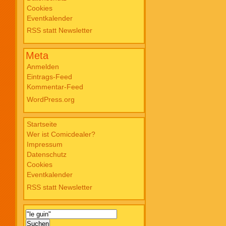
Cookies
Blade PB #3 Of Blackened Blood €
Eventkalender
18,00
RSS statt Newsletter
Meta
Anmelden
Eintrags-Feed
Kommentar-Feed
WordPress.org
Startseite
Wer ist Comicdealer?
Impressum
Datenschutz
Cookies
Eventkalender
RSS statt Newsletter
Suchen
nach: