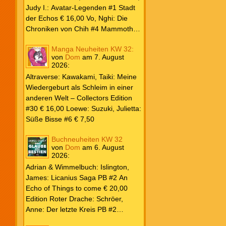
Weiß & Blut #8 … und Gedärme €
Judy I.: Avatar-Legenden #1 Stadt
26,00 Buscema, Sal / Dematteis, J.
der Echos € 16,00 Vo, Nghi: Die
M.: Spektakuläre Spider-Man – Die
Chroniken von Chih #4 Mammoths
Collection € 149,00 Avengers 2024
at the Gates € 15,00 Edition Roter
Manga Neuheiten KW 32:
#31 € 5,99 Spider-Man 2025 #9
Drache: Schröer, Anne: Der letzte
von
Dom
am
7. August
Angriff der Aliens € 7,99
Kreis PB #2 Erwachen € 18,00
2026
:
Grace O`Malley: Ciseau, Karolyn:
Altraverse: Kawakami, Taiki: Meine
Dragonblood Academy HC #2 …to
Wiedergeburt als Schleim in einer
kill a Monster € 25,00 Heyne: Bähr,
anderen Welt – Collectors Edition
Emily: Tainted Vows – Gods of New
#30 € 16,00 Loewe: Suzuki, Julietta:
Olympia PB € 17,00 Kim, Sophie:
Süße Bisse #6 € 7,50
Fate’s Thread-Reihe PB #2 Der Gott
und der Geist € 17,00 Vonnegut,
Buchneuheiten KW 32
Kurt: Katzenwiege PB € 17,00
von
Dom
am
6. August
2026
:
Corey, James: The Captive’s War
HC #2 Der Glaube der Bestien €
Adrian & Wimmelbuch: Islington,
24,00 Piper: Yang, Neon: Die letzte
James: Licanius Saga PB #2 An
Tochter der Drachen PB € 18,00
Echo of Things to come € 20,00
Edition Roter Drache: Schröer,
Anne: Der letzte Kreis PB #2
Erwachen € 18,00 Heyne: Herbert,