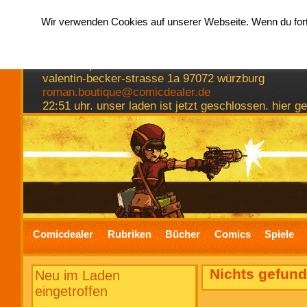
Wir verwenden Cookies auf unserer Webseite. Wenn du fortf
hermkes romanboutique
comics spiele bücher
valentin-becker-strasse 1a 97072 würzburg
roman.boutique@comicdealer.de
22:51 uhr. unser laden ist jetzt geschlossen. hier 
Comicdealer
Rubriken
Bücher
Comics
Spiele
Nichts gefund
Neu im Laden
eingetroffen