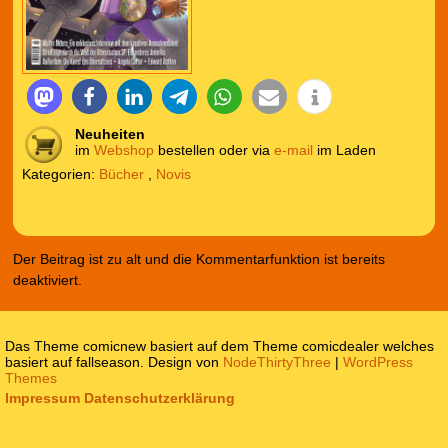
Neuheiten
im
Webshop
bestellen oder via
e-mail
im Laden
Kategorien:
Bücher
,
Novis
Der Beitrag ist zu alt und die Kommentarfunktion ist bereits
deaktiviert.
Das Theme comicnew basiert auf dem Theme comicdealer welches
basiert auf fallseason. Design von
NodeThirtyThree
|
WordPress
Themes
Impressum
Datenschutzerklärung