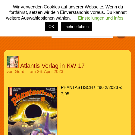
Wir verwenden Cookies auf unserer Webseite. Wenn du
fortfährst, setzen wir dein Einverständnis voraus. Du kannst
weitere Auswahloptionen wählen.
Einstellungen und Infos
menü
home
rubrik
buch
comic
spiel
fotos
shop
OK
mehr erfahren
Finden
Atlantis Verlag in KW 17
von
Gerd
am 26. April 2023
PHANTASTISCH ! #90 2/2023 €
7,95