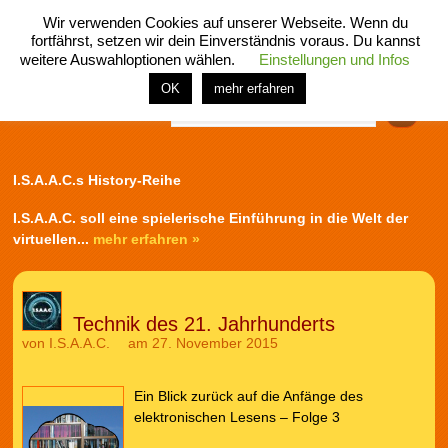
Wir verwenden Cookies auf unserer Webseite. Wenn du
fortfährst, setzen wir dein Einverständnis voraus. Du kannst
weitere Auswahloptionen wählen.
Einstellungen und Infos
menü
home
rubrik
buch
comic
spiel
fotos
shop
OK
mehr erfahren
Finden
I.S.A.A.C.s History-Reihe
I.S.A.A.C. soll eine spielerische Einführung in die Welt der
virtuellen...
mehr erfahren »
Technik des 21. Jahrhunderts
von
I.S.A.A.C.
am 27. November 2015
Ein Blick zurück auf die Anfänge des
elektronischen Lesens – Folge 3