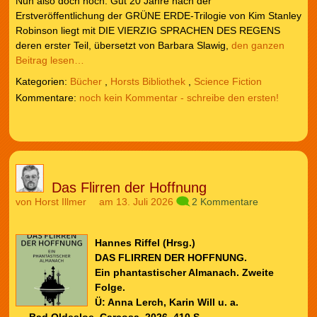
Nun also doch noch: Gut 20 Jahre nach der
Erstveröffentlichung der GRÜNE ERDE-Trilogie von Kim Stanley
Robinson liegt mit DIE VIERZIG SPRACHEN DES REGENS
deren erster Teil, übersetzt von Barbara Slawig,
den ganzen
Beitrag lesen…
Kategorien:
Bücher
,
Horsts Bibliothek
,
Science Fiction
noch kein Kommentar - schreibe den ersten!
Das Flirren der Hoffnung
von
Horst Illmer
am 13. Juli 2026
2 Kommentare
Hannes Riffel (Hrsg.)
DAS FLIRREN DER HOFFNUNG.
Ein phantastischer Almanach. Zweite
Folge.
Ü: Anna Lerch, Karin Will u. a.
Bad Oldesloe, Carcosa, 2026, 410 S.