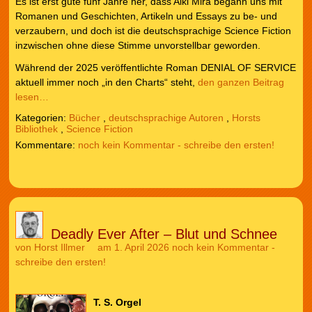
Es ist erst gute fünf Jahre her, dass Aiki Mira begann uns mit
Romanen und Geschichten, Artikeln und Essays zu be- und
verzaubern, und doch ist die deutschsprachige Science Fiction
inzwischen ohne diese Stimme unvorstellbar geworden.
Während der 2025 veröffentlichte Roman DENIAL OF SERVICE
aktuell immer noch „in den Charts“ steht,
den ganzen Beitrag
lesen…
Kategorien:
Bücher
,
deutschsprachige Autoren
,
Horsts
Bibliothek
,
Science Fiction
noch kein Kommentar - schreibe den ersten!
Deadly Ever After – Blut und Schnee
von
Horst Illmer
am 1. April 2026
noch kein Kommentar -
schreibe den ersten!
T. S. Orgel