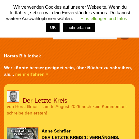
Wir verwenden Cookies auf unserer Webseite. Wenn du
fortfährst, setzen wir dein Einverständnis voraus. Du kannst
weitere Auswahloptionen wählen.
Einstellungen und Infos
menü
home
rubrik
buch
comic
spiel
fotos
shop
OK
mehr erfahren
Finden
Horsts Bibliothek
Wer könnte besser geeignet sein, über Bücher zu schreiben,
als...
mehr erfahren »
Der Letzte Kreis
von
Horst Illmer
am 5. August 2026
noch kein Kommentar -
schreibe den ersten!
Anne Schröer
DER LETZTE KREIS 1: VERHÄNGNIS.