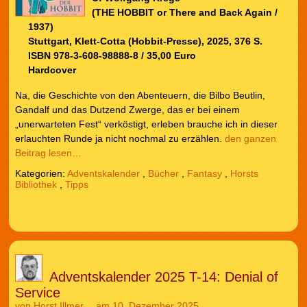
(THE HOBBIT or There and Back Again /
1937)
Stuttgart, Klett-Cotta (Hobbit-Presse), 2025, 376 S.
ISBN 978-3-608-98888-8 / 35,00 Euro
Hardcover
Na, die Geschichte von den Abenteuern, die Bilbo Beutlin,
Gandalf und das Dutzend Zwerge, das er bei einem
„unerwarteten Fest“ verköstigt, erleben brauche ich in dieser
erlauchten Runde ja nicht nochmal zu erzählen.
den ganzen
Beitrag lesen…
Kategorien:
Adventskalender
,
Bücher
,
Fantasy
,
Horsts
Bibliothek
,
Tipps
Adventskalender 2025 T-14: Denial of
Service
von
Horst Illmer
am 10. Dezember 2025