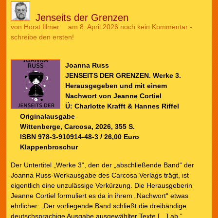
Jenseits der Grenzen
von
Horst Illmer
am 8. April 2026
noch kein Kommentar -
schreibe den ersten!
Joanna Russ
JENSEITS DER GRENZEN. Werke 3.
Herausgegeben und mit einem
Nachwort von Jeanne Cortiel
Ü: Charlotte Krafft & Hannes Riffel
Originalausgabe
Wittenberge, Carcosa, 2026, 355 S.
ISBN 978-3-910914-48-3 / 26,00 Euro
Klappenbroschur
Der Untertitel „Werke 3“, den der „abschließende Band“ der
Joanna Russ-Werkausgabe des Carcosa Verlags trägt, ist
eigentlich eine unzulässige Verkürzung. Die Herausgeberin
Jeanne Cortiel formuliert es da in ihrem „Nachwort“ etwas
ehrlicher: „Der vorliegende Band schließt die dreibändige
deutschsprachige Ausgabe ausgewählter Texte […] ab.“