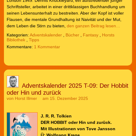
London 1949. Dennis Knuckleyard, ein aufstrebender junger
Schriftsteller, arbeitet in einer drittklassigen Buchhandlung um
seinen Lebensunterhalt zu bestreiten. Aber der Kopf ist voller
Flausen, die mentale Grundhaltung ist Naivität und der Mut,
dem Leben die Stirn zu bieten,
den ganzen Beitrag lesen…
Kategorien:
Adventskalender
,
Bücher
,
Fantasy
,
Horsts
Bibliothek
,
Tipps
1 Kommentar
Adventskalender 2025 T-09: Der Hobbit
oder Hin und zurück
von
Horst Illmer
am 15. Dezember 2025
J. R. R. Tolkien
DER HOBBIT oder Hin und zurück.
Mit Illustrationen von Tove Jansson
Ü: Wolfgang Krege