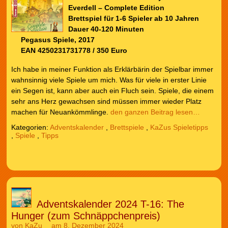
Everdell – Complete Edition
Brettspiel für 1-6 Spieler ab 10 Jahren
Dauer 40-120 Minuten
Pegasus Spiele, 2017
EAN 4250231731778 / 350 Euro
Ich habe in meiner Funktion als Erklärbärin der Spielbar immer
wahnsinnig viele Spiele um mich. Was für viele in erster Linie
ein Segen ist, kann aber auch ein Fluch sein. Spiele, die einem
sehr ans Herz gewachsen sind müssen immer wieder Platz
machen für Neuankömmlinge.
den ganzen Beitrag lesen…
Kategorien:
Adventskalender
,
Brettspiele
,
KaZus Spieletipps
,
Spiele
,
Tipps
Adventskalender 2024 T-16: The
Hunger (zum Schnäppchenpreis)
von
KaZu
am 8. Dezember 2024