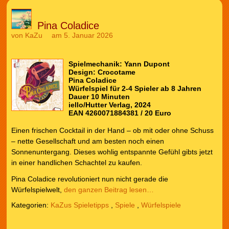
Pina Coladice
von
KaZu
am 5. Januar 2026
Spielmechanik: Yann Dupont
Design: Crocotame
Pina Coladice
Würfelspiel für 2-4 Spieler ab 8 Jahren
Dauer 10 Minuten
iello/Hutter Verlag, 2024
EAN 4260071884381 / 20 Euro
Einen frischen Cocktail in der Hand – ob mit oder ohne Schuss
– nette Gesellschaft und am besten noch einen
Sonnenuntergang. Dieses wohlig entspannte Gefühl gibts jetzt
in einer handlichen Schachtel zu kaufen.
Pina Coladice revolutioniert nun nicht gerade die
Würfelspielwelt,
den ganzen Beitrag lesen…
Kategorien:
KaZus Spieletipps
,
Spiele
,
Würfelspiele