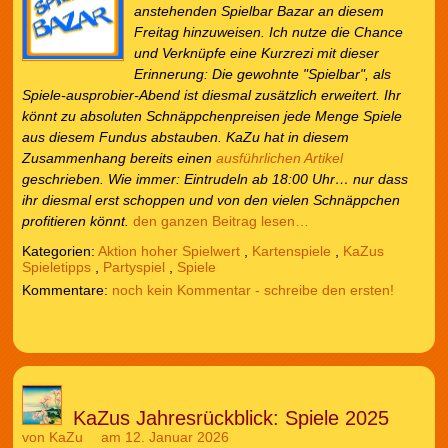
anstehenden Spielbar Bazar an diesem
Freitag hinzuweisen. Ich nutze die Chance
und Verknüpfe eine Kurzrezi mit dieser
Erinnerung: Die gewohnte "Spielbar", als
Spiele-ausprobier-Abend ist diesmal zusätzlich erweitert. Ihr
könnt zu absoluten Schnäppchenpreisen jede Menge Spiele
aus diesem Fundus abstauben. KaZu hat in diesem
Zusammenhang bereits einen
ausführlichen Artikel
geschrieben. Wie immer: Eintrudeln ab 18:00 Uhr… nur dass
ihr diesmal erst schoppen und von den vielen Schnäppchen
profitieren könnt.
den ganzen Beitrag lesen…
Kategorien:
Aktion hoher Spielwert
,
Kartenspiele
,
KaZus
Spieletipps
,
Partyspiel
,
Spiele
noch kein Kommentar - schreibe den ersten!
KaZus Jahresrückblick: Spiele 2025
von
KaZu
am 12. Januar 2026