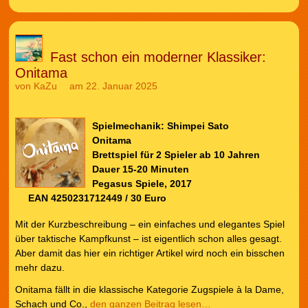
Fast schon ein moderner Klassiker:
Onitama
von
KaZu
am 22. Januar 2025
Spielmechanik: Shimpei Sato
Onitama
Brettspiel für 2 Spieler ab 10 Jahren
Dauer 15-20 Minuten
Pegasus Spiele, 2017
EAN 4250231712449 / 30 Euro
Mit der Kurzbeschreibung – ein einfaches und elegantes Spiel
über taktische Kampfkunst – ist eigentlich schon alles gesagt.
Aber damit das hier ein richtiger Artikel wird noch ein bisschen
mehr dazu.
Onitama fällt in die klassische Kategorie Zugspiele à la Dame,
Schach und Co.,
den ganzen Beitrag lesen…