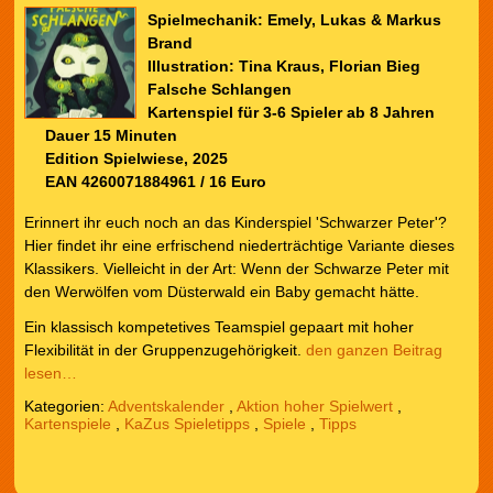
Spielmechanik: Emely, Lukas & Markus
Brand
Illustration: Tina Kraus, Florian Bieg
Falsche Schlangen
Kartenspiel für 3-6 Spieler ab 8 Jahren
Dauer 15 Minuten
Edition Spielwiese, 2025
EAN 4260071884961 / 16 Euro
Erinnert ihr euch noch an das Kinderspiel 'Schwarzer Peter'?
Hier findet ihr eine erfrischend niederträchtige Variante dieses
Klassikers. Vielleicht in der Art: Wenn der Schwarze Peter mit
den Werwölfen vom Düsterwald ein Baby gemacht hätte.
Ein klassisch kompetetives Teamspiel gepaart mit hoher
Flexibilität in der Gruppenzugehörigkeit.
den ganzen Beitrag
lesen…
Kategorien:
Adventskalender
,
Aktion hoher Spielwert
,
Kartenspiele
,
KaZus Spieletipps
,
Spiele
,
Tipps