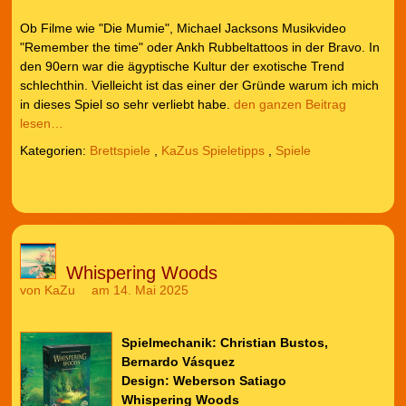
Ob Filme wie "Die Mumie", Michael Jacksons Musikvideo
"Remember the time" oder Ankh Rubbeltattoos in der Bravo. In
den 90ern war die ägyptische Kultur der exotische Trend
schlechthin. Vielleicht ist das einer der Gründe warum ich mich
in dieses Spiel so sehr verliebt habe.
den ganzen Beitrag
lesen…
Kategorien:
Brettspiele
,
KaZus Spieletipps
,
Spiele
Whispering Woods
von
KaZu
am 14. Mai 2025
Spielmechanik: Christian Bustos,
Bernardo Vásquez
Design: Weberson Satiago
Whispering Woods