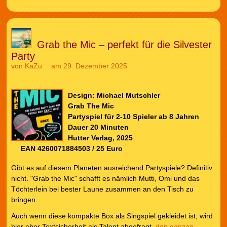
Grab the Mic – perfekt für die Silvester
Party
von
KaZu
am 29. Dezember 2025
Design: Michael Mutschler
Grab The Mic
Partyspiel für 2-10 Spieler ab 8 Jahren
Dauer 20 Minuten
Hutter Verlag, 2025
EAN 4260071884503 / 25 Euro
Gibt es auf diesem Planeten ausreichend Partyspiele? Definitiv
nicht. "Grab the Mic" schafft es nämlich Mutti, Omi und das
Töchterlein bei bester Laune zusammen an den Tisch zu
bringen.
Auch wenn diese kompakte Box als Singspiel gekleidet ist, wird
hier eher Textsicherheit als Talent abgefragt.
den ganzen