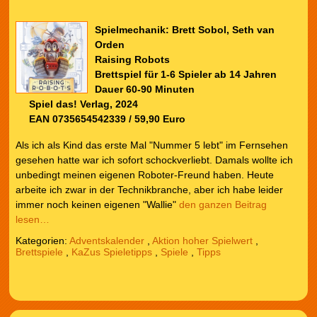
Spielmechanik: Brett Sobol, Seth van
Orden
Raising Robots
Brettspiel für 1-6 Spieler ab 14 Jahren
Dauer 60-90 Minuten
Spiel das! Verlag, 2024
EAN 0735654542339 / 59,90 Euro
Als ich als Kind das erste Mal "Nummer 5 lebt" im Fernsehen
gesehen hatte war ich sofort schockverliebt. Damals wollte ich
unbedingt meinen eigenen Roboter-Freund haben. Heute
arbeite ich zwar in der Technikbranche, aber ich habe leider
immer noch keinen eigenen "Wallie"
den ganzen Beitrag
lesen…
Kategorien:
Adventskalender
,
Aktion hoher Spielwert
,
Brettspiele
,
KaZus Spieletipps
,
Spiele
,
Tipps