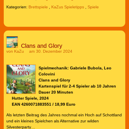
Kategorien:
Brettspiele
,
KaZus Spieletipps
,
Spiele
Clans and Glory
von
KaZu
am 30. Dezember 2024
Spielmechanik: Gabriele Bubola, Leo
Colovini
Clans and Glory
Kartenspiel für 2-4 Spieler ab 10 Jahren
Dauer 20 Minuten
Hutter Spiele, 2024
EAN 4260071883551 / 18,99 Euro
Als letzten Beitrag des Jahres nochmal ein Hoch auf Schottland
und ein kleines Spielchen als Alternative zur wilden
Silvesterparty…