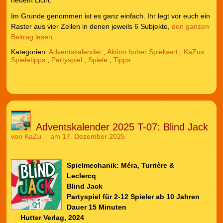
Im Grunde genommen ist es ganz einfach. Ihr legt vor euch ein
Raster aus vier Zeilen in denen jeweils 6 Subjekte,
den ganzen
Beitrag lesen…
Kategorien:
Adventskalender
,
Aktion hoher Spielwert
,
KaZus
Spieletipps
,
Partyspiel
,
Spiele
,
Tipps
Adventskalender 2025 T-07: Blind Jack
von
KaZu
am 17. Dezember 2025
Spielmechanik: Méra, Turrière &
Leclercq
Blind Jack
Partyspiel für 2-12 Spieler ab 10 Jahren
Dauer 15 Minuten
Hutter Verlag, 2024