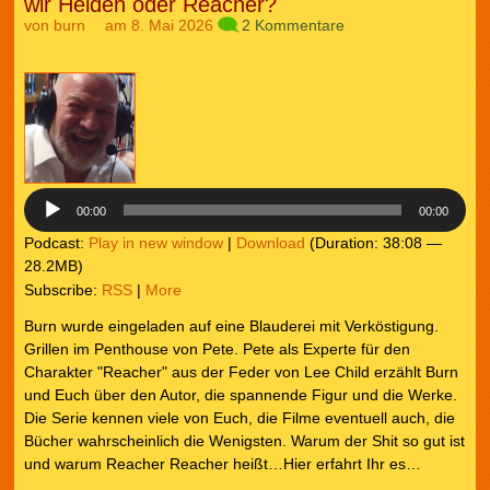
wir Helden oder Reacher?
von
burn
am 8. Mai 2026
2 Kommentare
Audio-
Player
00:00
00:00
Podcast:
Play in new window
|
Download
(Duration: 38:08 —
28.2MB)
Subscribe:
RSS
|
More
Burn wurde eingeladen auf eine Blauderei mit Verköstigung.
Grillen im Penthouse von Pete. Pete als Experte für den
Charakter "Reacher" aus der Feder von Lee Child erzählt Burn
und Euch über den Autor, die spannende Figur und die Werke.
Die Serie kennen viele von Euch, die Filme eventuell auch, die
Bücher wahrscheinlich die Wenigsten. Warum der Shit so gut ist
und warum Reacher Reacher heißt…Hier erfahrt Ihr es…