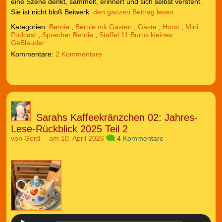
eine Szene denkt, sammelt, erinnert und sich selbst versteht.
Sie ist nicht bloß Beiwerk.
den ganzen Beitrag lesen…
Kategorien:
Bernie
,
Bernie mit Gästen
,
Gäste
,
Horst
,
Mini
Podcast
,
Sprecher Bernie
,
Staffel 11 Burns kleines
GeBlauder
2 Kommentare
Sarahs Kaffeekränzchen 02: Jahres-
Lese-Rückblick 2025 Teil 2
von
Gerd
am 10. April 2026
4 Kommentare
Audio-
Player