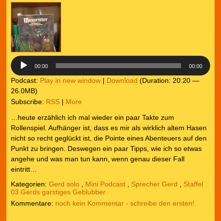
Audio-
Player
00:00
00:00
Podcast:
Play in new window
|
Download
(Duration: 20:20 —
26.0MB)
Subscribe:
RSS
|
More
…heute erzählich ich mal wieder ein paar Takte zum
Rollenspiel. Aufhänger ist, dass es mir als wirklich altem Hasen
nicht so recht geglückt ist, die Pointe eines Abenteuers auf den
Punkt zu bringen. Deswegen ein paar Tipps, wie ich so etwas
angehe und was man tun kann, wenn genau dieser Fall
eintritt…
Kategorien:
Gerd solo
,
Mini Podcast
,
Sprecher Gerd
,
Staffel
03 Gerds garstiges Geblubber
noch kein Kommentar - schreibe den ersten!