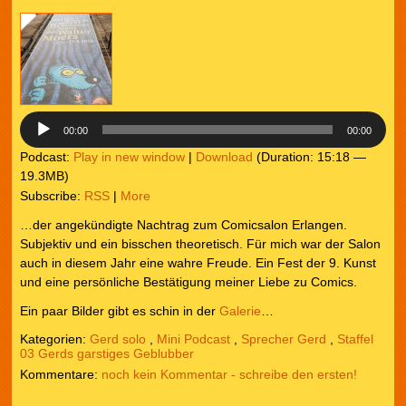
Audio-
Player
00:00
00:00
Podcast:
Play in new window
|
Download
(Duration: 15:18 —
19.3MB)
Subscribe:
RSS
|
More
…der angekündigte Nachtrag zum Comicsalon Erlangen.
Subjektiv und ein bisschen theoretisch. Für mich war der Salon
auch in diesem Jahr eine wahre Freude. Ein Fest der 9. Kunst
und eine persönliche Bestätigung meiner Liebe zu Comics.
Ein paar Bilder gibt es schin in der
Galerie
…
Kategorien:
Gerd solo
,
Mini Podcast
,
Sprecher Gerd
,
Staffel
03 Gerds garstiges Geblubber
noch kein Kommentar - schreibe den ersten!