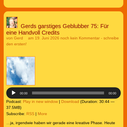
Gerds garstiges Geblubber 75: Für
eine Handvoll Credits
von
Gerd
am 19. Juni 2026
noch kein Kommentar - schreibe
den ersten!
Audio-
Player
00:00
00:00
Podcast:
Play in new window
|
Download
(Duration: 30:44 —
37.5MB)
Subscribe:
RSS
|
More
…ja, irgendwie haben wir gerade eine kreative Phase. Heute