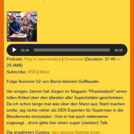
Audio-
Player
00:00
00:00
Podcast:
Play in new window
|
Download
(Duration: 37:46 —
29.4MB)
Subscribe:
RSS
|
More
Folge Nummer 52 von Burns kleinem GeBlauder.
Vor einigen Jahren hat Jürgen im Magazin "Phantastisch" einen
tollen Artikel über den ältesten aller Superhelden geschrieben.
Da ich schon lange mal was über den Mann aus Stahl machen
wollte, lag nichts näher als DEN Experten für Superman in die
Blauderecke einzuladen. Und er hat auch netterweise
zugesagt…drum gibts hier einen super (zwinker) Talk.
Die erwähnten Comics:
den ganzen Beitrag lesen…