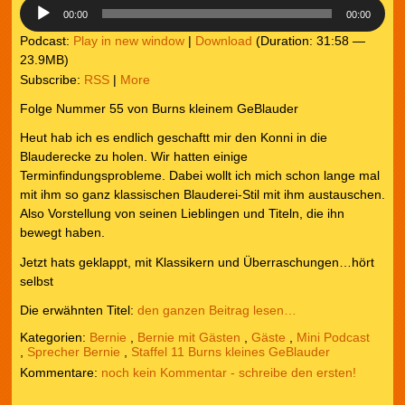
00:00
00:00
Podcast:
Play in new window
|
Download
(Duration: 31:58 —
23.9MB)
Subscribe:
RSS
|
More
Folge Nummer 55 von Burns kleinem GeBlauder
Heut hab ich es endlich geschaftt mir den Konni in die
Blauderecke zu holen. Wir hatten einige
Terminfindungsprobleme. Dabei wollt ich mich schon lange mal
mit ihm so ganz klassischen Blauderei-Stil mit ihm austauschen.
Also Vorstellung von seinen Lieblingen und Titeln, die ihn
bewegt haben.
Jetzt hats geklappt, mit Klassikern und Überraschungen…hört
selbst
Die erwähnten Titel:
den ganzen Beitrag lesen…
Kategorien:
Bernie
,
Bernie mit Gästen
,
Gäste
,
Mini Podcast
,
Sprecher Bernie
,
Staffel 11 Burns kleines GeBlauder
noch kein Kommentar - schreibe den ersten!