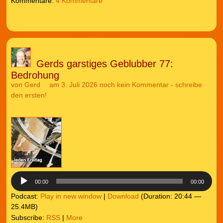
4 Kommentare
Gerds garstiges Geblubber 77:
Bedrohung
von
Gerd
am 3. Juli 2026
noch kein Kommentar - schreibe
den ersten!
Audio-
Player
00:00
00:00
Podcast:
Play in new window
|
Download
(Duration: 20:44 —
25.4MB)
Subscribe:
RSS
|
More