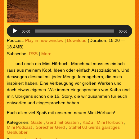
00:00
00:00
Podcast:
Play in new window
|
Download
(Duration: 15:20 —
18.4MB)
Subscribe:
RSS
|
More
……und noch ein Mini-Hörbuch. Manchmal muss es einfach
raus aus meinem Kopf. Ideen oder einfach Assoziationen. Und
deswegen diesmal mit jeder Menge Ideengebern, die mich
inspiriert haben. Eine Verbeugung vor großen Werken und
doch etwas eigenes. Wie immer eingesprochen von Katha und
mir. Übrigens schon die 15. Story, die wir zusammen für euch
entworfen und eingesprochen haben…
Euch allen viel Spaß mit unserem neuen Mini-Hörbuch!
Kategorien:
Gäste
,
Gerd mit Gästen
,
KaZu
,
Mini Hörbuch
,
Mini Podcast
,
Sprecher Gerd
,
Staffel 03 Gerds garstiges
Geblubber