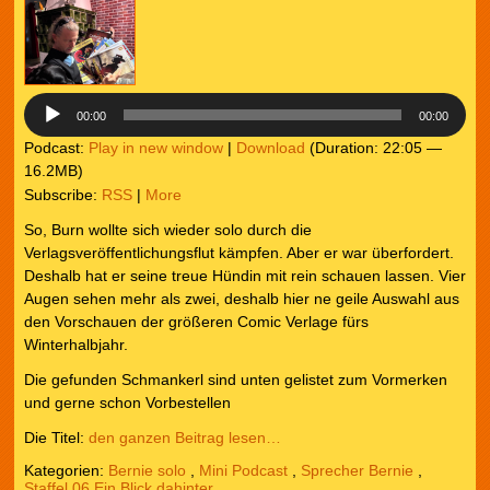
00:00
00:00
Podcast:
Play in new window
|
Download
(Duration: 22:05 —
16.2MB)
Subscribe:
RSS
|
More
So, Burn wollte sich wieder solo durch die
Verlagsveröffentlichungsflut kämpfen. Aber er war überfordert.
Deshalb hat er seine treue Hündin mit rein schauen lassen. Vier
Augen sehen mehr als zwei, deshalb hier ne geile Auswahl aus
den Vorschauen der größeren Comic Verlage fürs
Winterhalbjahr.
Die gefunden Schmankerl sind unten gelistet zum Vormerken
und gerne schon Vorbestellen
Die Titel:
den ganzen Beitrag lesen…
Kategorien:
Bernie solo
,
Mini Podcast
,
Sprecher Bernie
,
Staffel 06 Ein Blick dahinter