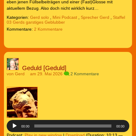
eben jenen Füllselbeiträgen und einer (Fast)Glosse mit
aktuellem Bezug. Also doch nicht wirklich kurz…
Kategorien:
Gerd solo
,
Mini Podcast
,
Sprecher Gerd
,
Staffel
03 Gerds garstiges Geblubber
2 Kommentare
Geduld [Geduld]
von
Gerd
am 29. Mai 2026
2 Kommentare
Audio-
Player
00:00
00:00
Podcast:
Play in new window
|
Download
(Duration: 10:13 —