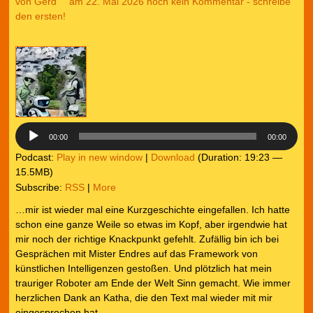
von
Gerd
am 22. Mai 2026
noch kein Kommentar - schreibe
den ersten!
Audio-
Player
00:00
00:00
Podcast:
Play in new window
|
Download
(Duration: 19:23 —
15.5MB)
Subscribe:
RSS
|
More
…mir ist wieder mal eine Kurzgeschichte eingefallen. Ich hatte
schon eine ganze Weile so etwas im Kopf, aber irgendwie hat
mir noch der richtige Knackpunkt gefehlt. Zufällig bin ich bei
Gesprächen mit Mister Endres auf das Framework von
künstlichen Intelligenzen gestoßen. Und plötzlich hat mein
trauriger Roboter am Ende der Welt Sinn gemacht. Wie immer
herzlichen Dank an Katha, die den Text mal wieder mit mir
eingesprochen hat.