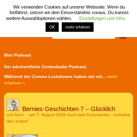
Wir verwenden Cookies auf unserer Webseite. Wenn du
fortfährst, setzen wir dein Einverständnis voraus. Du kannst
weitere Auswahloptionen wählen.
Einstellungen und Infos
menü
home
rubrik
buch
comic
spiel
fotos
shop
OK
mehr erfahren
Finden
Mini Podcast
Der wöchentliche Comicdealer Podcast.
Während der Corona Lockdowns haben wir mit...
mehr
erfahren »
Bernies Geschichten 7 – Glücklich
von
burn
am 7. August 2026
noch kein Kommentar - schreibe
den ersten!
Audio-