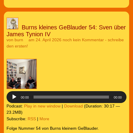
Burns kleines GeBlauder 54: Sven über
James Tynion IV
von
burn
am 24. April 2026
noch kein Kommentar - schreibe
den ersten!
Audio-
Player
00:00
00:00
Podcast:
Play in new window
|
Download
(Duration: 30:17 —
23.2MB)
Subscribe:
RSS
|
More
Folge Nummer 54 von Burns kleinem GeBlauder.