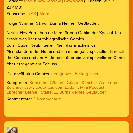
Podcast:
Play in new window
|
Download
(Duration: 30:17 —
23.4MB)
Subscribe:
RSS
|
More
Folge Nummer 51 von Burns kleinem GeBlauder.
Neubi: Hey Burn, hab ne Idee für nen Geblauder Spezial. Ich
erzähl was über autobiografische Comics.
Burn: Super Neubi, geiler Plan, das machen wir.
Also blaudern der Neubi und ich einen ganz speziellen Bereich
der Comics und am Ende noch über ein viel spezielleres Comic.
Aber erst ganz am Schluss…
Die erwähnten Comics:
den ganzen Beitrag lesen…
Kategorien:
Bernie mit Gästen
,
Gäste
,
Künstler: Autorinnen -
Zeichner usw
,
Leute aus dem Laden
,
Mini Podcast
,
Sprecher Bernie
,
Staffel 11 Burns kleines GeBlauder
2 Kommentare