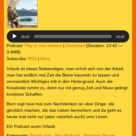
Player
00:00
00:00
Podcast:
Play in new window
|
Download
(Duration: 13:42 —
9.4MB)
Subscribe:
RSS
|
More
Urlaub ist etwas Notwendiges, man erholt sich von der Arbeit,
man hat endlich mal Zeit die Beine baumeln zu lassen und
vermeintlich Wichtiges tritt in den Hintergrund. Auch die
Kreativität nimmt zu, denn nur mit genug Zeit und Muse gelingt
kreatives Schaffen.
Burn regt heut mal zum Nachdenken an über Dinge, die
glücklich machen, die das Leben bereichern und da geht es
heute mal nicht nur (aber natürlich auch) ums Lesen.
Ein Podcast ausm Urlaub
Kategorien:
Bernie solo
,
Mini Podcast
,
Sprecher Bernie
,