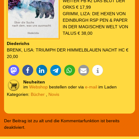
WEITER PB #2 DAS BLUT DER
ORKS € 17,99
GRIMM, LIZA: DIE HEXEN VON
EDINBURGH RSP PEN & PAPER
IN DER MAGISCHEN WELT VON
TALUS € 38,00
Diederichs
BRENK, LISA: TRIUMPH DER HIMMELBLAUEN NACHT HC €
20,00
Neuheiten
im
Webshop
bestellen oder via
e-mail
im Laden
Kategorien:
Bücher
,
Novis
Der Beitrag ist zu alt und die Kommentarfunktion ist bereits
deaktiviert.