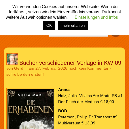
Wir verwenden Cookies auf unserer Webseite. Wenn du
fortfährst, setzen wir dein Einverständnis voraus. Du kannst
weitere Auswahloptionen wählen.
Einstellungen und Infos
menü
home
rubrik
buch
comic
spiel
fotos
shop
OK
mehr erfahren
Finden
Bücher verschiedener Verlage in KW 09
von
Gerd
am 27. Februar 2026
noch kein Kommentar -
schreibe den ersten!
Arena
Holz, Julia: Villains Are Made PB #1
Der Fluch der Medusa € 18,00
BOD
Peterson, Phillip P.: Transport #9
Multiversum € 13,99