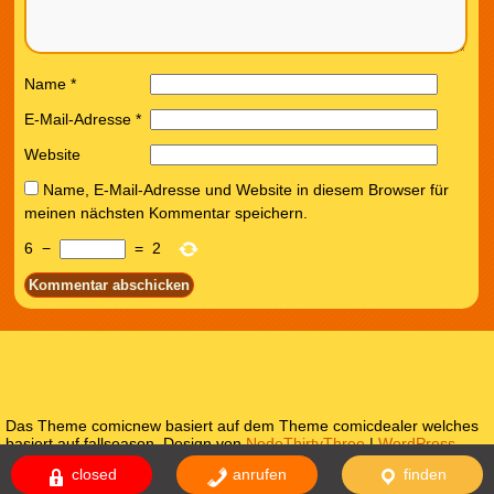
Name
*
E-Mail-Adresse
*
Website
Name, E-Mail-Adresse und Website in diesem Browser für
meinen nächsten Kommentar speichern.
6
−
=
2
Das Theme comicnew basiert auf dem Theme comicdealer welches
basiert auf fallseason. Design von
NodeThirtyThree
|
WordPress
Themes
closed
anrufen
finden
Impressum
Datenschutzerklärung