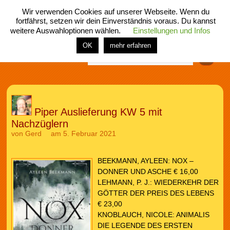
Wir verwenden Cookies auf unserer Webseite. Wenn du
fortfährst, setzen wir dein Einverständnis voraus. Du kannst
weitere Auswahloptionen wählen.
Einstellungen und Infos
menü
home
rubrik
buch
comic
spiel
fotos
shop
OK
mehr erfahren
Finden
Piper Auslieferung KW 5 mit
Nachzüglern
von
Gerd
am 5. Februar 2021
BEEKMANN, AYLEEN: NOX –
DONNER UND ASCHE € 16,00
LEHMANN, P. J.: WIEDERKEHR DER
GÖTTER DER PREIS DES LEBENS
€ 23,00
KNOBLAUCH, NICOLE: ANIMALIS
DIE LEGENDE DES ERSTEN