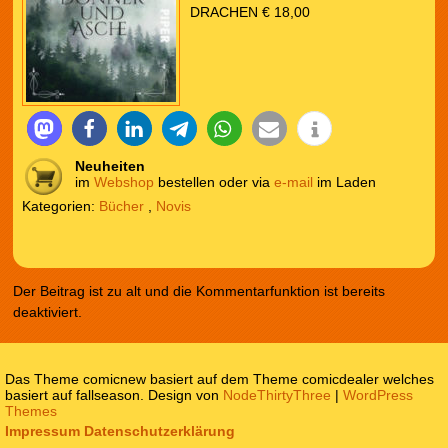
DRACHEN € 18,00
Neuheiten
im
Webshop
bestellen oder via
e-mail
im Laden
Kategorien:
Bücher
,
Novis
Der Beitrag ist zu alt und die Kommentarfunktion ist bereits
deaktiviert.
Das Theme comicnew basiert auf dem Theme comicdealer welches
basiert auf fallseason. Design von
NodeThirtyThree
|
WordPress
Themes
Impressum
Datenschutzerklärung