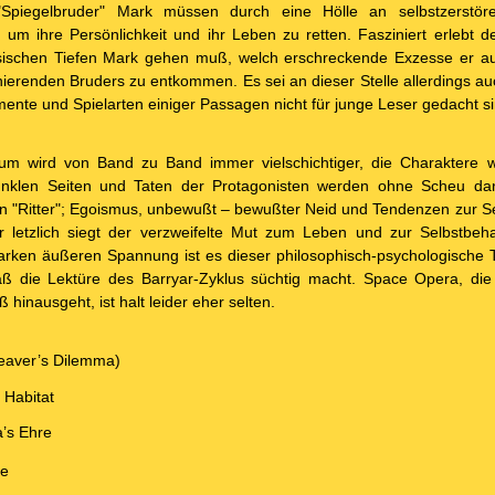
 "Spiegelbruder" Mark müssen durch eine Hölle an selbstzerstör
 um ihre Persönlichkeit und ihr Leben zu retten. Fasziniert erlebt d
sischen Tiefen Mark gehen muß, welch erschreckende Exzesse er a
ierenden Bruders zu entkommen. Es sei an dieser Stelle allerdings au
ente und Spielarten einiger Passagen nicht für junge Leser gedacht si
um wird von Band zu Band immer vielschichtiger, die Charaktere 
 dunklen Seiten und Taten der Protagonisten werden ohne Scheu darg
n "Ritter"; Egoismus, unbewußt – bewußter Neid und Tendenzen zur S
ber letzlich siegt der verzweifelte Mut zum Leben und zur Selbstbe
arken äußeren Spannung ist es dieser philosophisch-psychologische Ti
aß die Lektüre des Barryar-Zyklus süchtig macht. Space Opera, die
 hinausgeht, ist halt leider eher selten.
eaver’s Dilemma)
 Habitat
’s Ehre
re