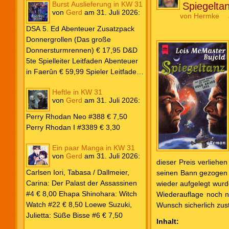
Burst Auslieferung in KW 31
Spiegelta
von
Gerd
am
31. Juli 2026
:
von
Hermke
DSA 5. Ed Abenteuer Zusatzpack
Donnergrollen (Das große
Donnersturmrennen) € 17,95 D&D
5te Spielleiter Leitfaden Abenteuer
in Faerûn € 59,99 Spieler Leitfaden
Helden von Faerûn € 49,99
Heftle in KW 31
von
Gerd
am
31. Juli 2026
:
Perry Rhodan Neo #388 € 7,50
Perry Rhodan I #3389 € 3,30
Ein paar Manga in KW 31
von
Gerd
am
31. Juli 2026
:
dieser Preis verliehe
Carlsen Iori, Tabasa / Dallmeier,
seinen Bann gezogen 
Carina: Der Palast der Assassinen
wieder aufgelegt wurde
#4 € 8,00 Ehapa Shinohara: Witch
Wiederauflage noch n
Watch #22 € 8,50 Loewe Suzuki,
Wunsch sicherlich zu
Julietta: Süße Bisse #6 € 7,50
Inhalt: