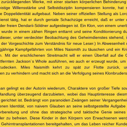
 zurückliegenden Werke, mit einer starken körperlichen Behinderung
eistige Willensstärke und Selbstdisziplin kompensieren konnte, hat
 Doppelidentität aufgebaut. Neben seiner offiziellen Stellung als Lo
ienst tätig, hat er durch geniale Schachzüge erreicht, daß er unt
er freien Dendarii-Söldner aufgestiegen ist. Ein Klon, von einem unerb
 wurde in einem zähen Ringen enttarnt und seine Konditionierung du
ieser, unter verdeckter Beobachtung des Geheimdienstes stehend, in 
s der Vorgeschichte zum Verständnis für neue Leser.) In Abwesenheit 
gjährige Kampfgefährten von Miles Naismith zu täuschen und ein Krie
n. Mit der erschlichenen Streitmacht will er einen Überfall auf di
ntfernten Jackson´s Whole ausführen, wo auch er erzeugt wurde, um
zudecken. Miles Naismith kehrt zu spät zur Flotte zurück, 
zu verhindern und macht sich an die Verfolgung seines Klonbruders
n gelingt es der Autorin wiederum, Charaktere von großer Tiefe so
ndlung überzeugend darzubieten, wobei das Hauptinteresse diesma
 gerichtet ist. Bedrängt von paranoiden Zwängen seiner Vergangenheit
nen Identität, von naivem Glauben an seine selbstgestellte Aufgabe g
bereitung und ohne das strategische und taktische Genie seines 
nder zu befreien. Diese Kinder in den Körpern von Erwachsenen wer
Gehirntransplantationen bereitgehalten, um das Leben reicher Kunde