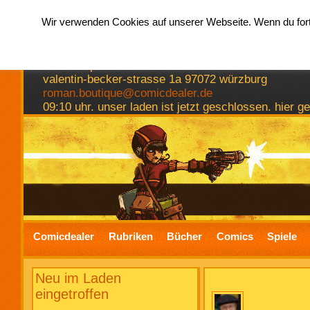
Wir verwenden Cookies auf unserer Webseite. Wenn du fortf
hermkes romanboutique
comics spiele bücher
valentin-becker-strasse 1a 97072 würzburg
roman.boutique@comicdealer.de
09:10 uhr. unser laden ist jetzt geschlossen. hier 
Comicdealer
Rubriken
Bücher
Comics
Spiele
Neu im Laden
eingetroffen