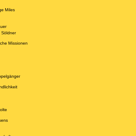
e Miles
auer
r Söldner
che Missionen
ppelgänger
dlichkeit
olte
sens