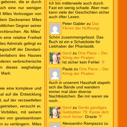
 geboren, die er durch
Ich bin mittlerweile auch durch.
 sich eine nur wenigen
Fast ein wenig schade. Aber man
kann viele der Geschichten sicher
rd Miles Vorkosigan von
auch öfter Lesen.
er dem Decknamen Miles
Peter Gabler
zu
Das
ittlichen Gegner seiner
Flirren der Hoffnung
:
rchbrochen. Als Miles´
Schön zusammengefasst. Das
eine relative Freiheit
Buch ist ein e Schatzkiste für
des Admirals gelingt es
Liebhaber der Phantastik.
gsschiff der Dendarii-
Gerd
zu
One Piece – Der
e Genlabors des Hauses
König der Piraten
:
 deren verbrecherische
Ist sicher kein Fehler
um dieses waghalsige
Paula
zu
One Piece – Der
 Mark.
König der Piraten
:
Auch in unserem Haushalt stapeln
sich die Bände und wandern
wie eine komplexe und
immer mal über diverse
l auf die Entwicklung
Nachtkästchen. Bei mir waren sie
, auf der verzweifelten
noch…
etrieben, versucht er,
Gerd
zu
Gerds garstiges
Vorbildes, mit seinem
Geblubber 79: Kasse dich
noch fürzer
:
Grazie
den von gewissenlosen
Alessandro Rampazzo
zu
n zu verlängern. Miles