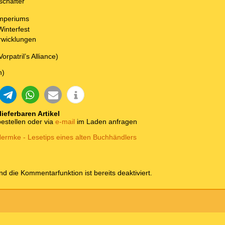
chafter
Imperiums
interfest
rwicklungen
orpatril’s Alliance)
n)
 lieferbaren Artikel
estellen oder via
e-mail
im Laden anfragen
ermke - Lesetips eines alten Buchhändlers
und die Kommentarfunktion ist bereits deaktiviert.