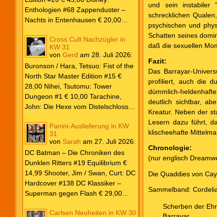
und sein instabiler
Blade PB #3 Of Blackened Blood €
Enthologien #68 Zappenduster –
schrecklichen Qualen,
18,00
Nachts in Entenhausen € 20,00
psychischen und phy
Egmont Manga Inoue, Takehiko:
Schatten seines domin
Cross Cult Nachzügler in
Vagabond Master Edition #12 €
daß die sexuellen Mom
KW 31
24,00 Inagaki / Murata: Eyeshield
von
Gerd
am
28. Juli 2026
:
21 #18-19 Doppelband € 17,00
Fazit:
Buronson / Hara, Tetsuo: Fist of the
Fujimoto: Chainsaw Man #22 € 8,50
Das Barrayar-Univers
North Star Master Edition #15 €
Aoyama: Detektiv Conan #108 €
profiliert, auch die
28,00 Nihei, Tsutomu: Tower
8,00 Eichinger, Daniel: Oventroja
dümmlich-heldenhafte
Dungeon #1 € 10,00 Tarachine,
(Fortsetzung von Jovantore) €
deutlich sichtbar, a
John: Die Hexe vom Distelschloss
22,00 Iwatobi: Herr Unsichtbar und
Kreatur. Neben der st
#3 € 10,00
seine zukünftige Frau #3 € 14,00
Lesern dazu führt, d
Panini-Auslieferung in KW
klischeehafte Mittelmaß
31
von
Sarah
am
27. Juli 2026
:
Chronologie:
DC Batman – Die Chroniken des
(nur englisch Dreamw
Dunklen Ritters #19 Equilibrium €
14,99 Shooter, Jim / Swan, Curt: DC
Die Quaddies von Cay
Hardcover #138 DC Klassiker –
Sammelband: Cordelia
Superman gegen Flash € 29,00
Ilhan, Atagun / Wilson, G. Willow:
Scherben der Eh
Carlsen Neuheiten in KW 30
Poison Ivy #7 Kampf € 22,00
Barrayar