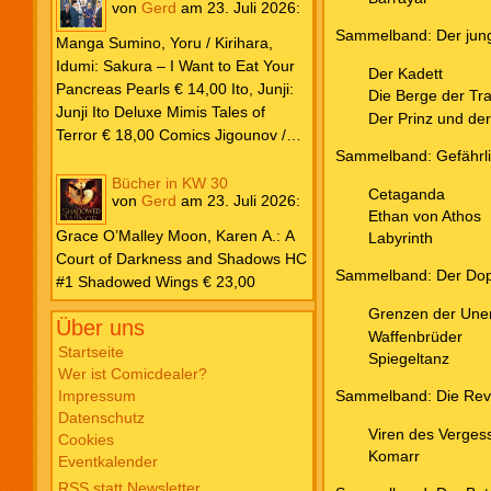
von
Gerd
am
23. Juli 2026
:
Kennedy Johnson, Phillip /
Sammelband: Der jung
Godlewski, Scott: Superman – Das
Manga Sumino, Yoru / Kirihara,
Buch von El € 20,00 Millar, Mark /
Idumi: Sakura – I Want to Eat Your
Der Kadett
Porter, Howard: DC Must Have #12
Pancreas Pearls € 14,00 Ito, Junji:
Die Berge der Tr
Justice League – Der Turm zu Babel
Junji Ito Deluxe Mimis Tales of
Der Prinz und de
€ 35,00 Snyder, Scott / Williams,
Terror € 18,00 Comics Jigounov /
Joshua / Fernandez, Javi: DC K.O.
Sammelband: Gefährli
Sente: Dreizehn XIII #30 So Help
#1 € 5,99 O’Neil, Dennis / Adams,
Me God! € 12,00 Ibañez: Clever &
Bücher in KW 30
Cetaganda
Neal: Batman Vintage Edition – Der
von
Gerd
am
23. Juli 2026
:
Smart Sonderband #29 Nimm das,
Ethan von Athos
Joker ist zurück! € 6,99 Justice
Napoleon! € 12,00 Schulz: Peanuts
Grace O’Malley Moon, Karen A.: A
Labyrinth
League Unlimited #10 € 5,99 Marvel
für Kids #7 Kleine Decke, großes
Court of Darkness and Shadows HC
Parker, Ethan S. / Bazaldua, Jan:
Abenteuer € 16,00 Takano, Hisa:
Sammelband: Der Do
#1 Shadowed Wings € 23,00
Marvel Zombies 2026 – Splatter-
Fairy Cat #1 € 8,00 Alexijewitsch,
Grenzen der Unen
Ausgabe € 16,00 MacKay, Jed /
Swetlana / Kumagai, Yuuta:
Über uns
Waffenbrüder
Stegman, Ryan: X-Men – Age of
Tschernobyl – Eine Chronik der
Startseite
Spiegeltanz
Revelation #2 Buch der
Zukunft #2 € 12,00 Sato: Triage X
Wer ist Comicdealer?
Offenbarung € 49,00 Zdarsky, Chip /
#29 € 10,00 Aki: Manga Love Story
Impressum
Sammelband: Die Rev
Diaz, Delio: Captain America 2026
#86 € 9,00 Asami, Rito: Who Saw
Datenschutz
#3 € 9,99 Buscema, Sal / DeMatteis,
the Peacock Dance in the Jungle?
Viren des Verges
Cookies
J. M.: Marvel Must Have 2020 #126
Komarr
#7 € 7,50 Toriyama, Akira / Ohishi,
Eventkalender
Spider-Man – Das Kind in dir €
Naho: Dragon Ball SD #11 € 8,00
RSS statt Newsletter