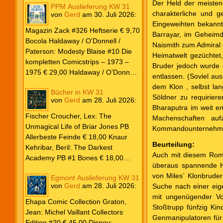
Der Held der meisten
PPM Auslieferung KW 31
charakterliche und g
von
Gerd
am
30. Juli 2026
:
Eingeweihten bekannte
Magazin Zack #326 Heftserie € 9,70
Barrayar, im Geheimd
Bocola Haldaway / O’Donnell /
Naismith zum Admiral d
Paterson: Modesty Blaise #10 Die
Heimatwelt gezüchtet,
kompletten Comicstrips – 1973 –
Bruder jedoch wurde d
1975 € 29,00 Haldaway / O’Donnell
entlassen. (Soviel au
/ Paterson: Modesty Blaise #9 Die
dem Klon , selbst lan
Bücher in KW 31
kompletten Comicstrips – 1972 –
Söldner zu requiriere
von
Gerd
am
28. Juli 2026
:
1973 € 29,00 Knesebeck Hendrix,
Bharaputra im weit e
John: Die Weltenerschaffer Die
Fischer Croucher, Lex: The
Machenschaften auf
fantastische Freundschaft von C.S.
Unmagical Life of Briar Jones PB
Kommandounternehmen 
Lewis & J.R.R. Tolkien € 30,00
Allerbeste Feinde € 18,00 Knaur
Beurteilung:
Weissblech Luba Wolfsschwanz #22
Kehribar, Beril: The Darkest
Auch mit diesem Roma
€ 4,90 Horror Schocker #81 € 4,90
Academy PB #1 Bones € 18,00
überaus spannende Ha
Lübbe Odette, Tessonja: Fair Isle
von Miles´ Klonbruder
Egmont Auslieferung KW 31
Trilogie PB #3 To Spark a Fae War €
von
Gerd
am
28. Juli 2026
:
Suche nach einer eige
18,00 Bramble Hardcover Priest: Lie
mit ungenügender Vor
Huo Jiao Chou HC #1 Drowning
Ehapa Comic Collection Graton,
Stoßtrupp fünfzig Ki
Sorrows in Raging Fire € 25,00
Jean: Michel Vaillant Collectors
Genmanipulatoren für 
Carlsen Davon, Isla: Blackened
Edition #20 € 45,00 Disney: