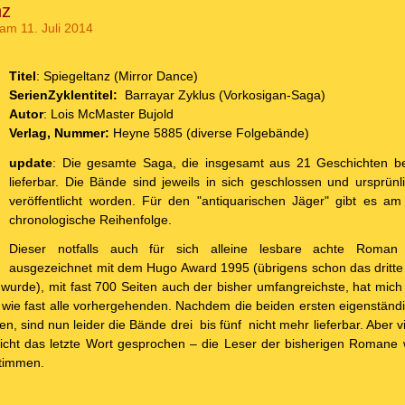
nz
am 11. Juli 2014
Titel
: Spiegeltanz (Mirror Dance)
SerienZyklentitel:
Barrayar Zyklus (Vorkosigan-Saga)
Autor
: Lois McMaster Bujold
Verlag, Nummer:
Heyne 5885 (diverse Folgebände)
update
: Die gesamte Saga, die insgesamt aus 21 Geschichten best
lieferbar. Die Bände sind jeweils in sich geschlossen und ursprünl
veröffentlicht worden. Für den "antiquarischen Jäger" gibt es am
chronologische Reihenfolge.
Dieser notfalls auch für sich alleine lesbare achte Roman 
ausgezeichnet mit dem Hugo Award 1995 (übrigens schon das dritte
n wurde), mit fast 700 Seiten auch der bisher umfangreichste, hat mich
wie fast alle vorhergehenden. Nachdem die beiden ersten eigenstän
n, sind nun leider die Bände drei bis fünf nicht mehr lieferbar. Aber vie
icht das letzte Wort gesprochen – die Leser der bisherigen Romane
stimmen.