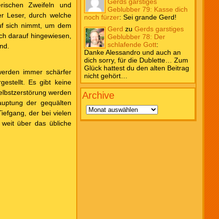
Gerds garstiges
erischen Zweifeln und
Geblubber 79: Kasse dich
er Leser, durch welche
noch fürzer
:
Sei grande Gerd!
uf sich nimmt, um dem
Gerd
zu
Gerds garstiges
ch darauf hingewiesen,
Geblubber 78: Der
schlafende Gott
:
nd.
Danke Alessandro und auch an
dich sorry, für die Dublette… Zum
Glück hattest du den alten Beitrag
werden immer schärfer
nicht gehört…
estellt. Es gibt keine
elbstzerstörung werden
Archive
Archive
hauptung der gequälten
efgang, der bei vielen
 weit über das übliche