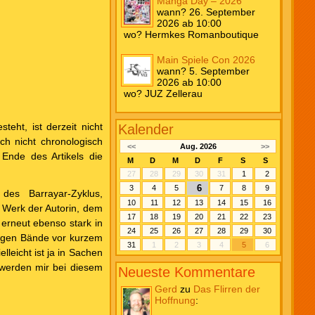
Manga Day – 2026
wann? 26. September
2026 ab 10:00
wo? Hermkes Romanboutique
Main Spiele Con 2026
wann? 5. September
2026 ab 10:00
wo? JUZ Zellerau
eht, ist derzeit nicht
Kalender
ich nicht chronologisch
<<
Aug. 2026
>>
 Ende des Artikels die
M
D
M
D
F
S
S
27
28
29
30
31
1
2
6
3
4
5
7
8
9
des Barrayar-Zyklus,
10
11
12
13
14
15
16
 Werk der Autorin, dem
17
18
19
20
21
22
23
 erneut ebenso stark in
24
25
26
27
28
29
30
digen Bände vor kurzem
31
1
2
3
4
5
6
lleicht ist ja in Sachen
 werden mir bei diesem
Neueste Kommentare
Gerd
zu
Das Flirren der
Hoffnung
: