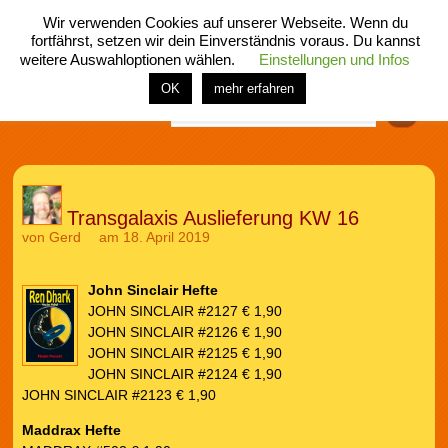
Wir verwenden Cookies auf unserer Webseite. Wenn du
fortfährst, setzen wir dein Einverständnis voraus. Du kannst
weitere Auswahloptionen wählen.
Einstellungen und Infos
menü
home
rubrik
buch
comic
spiel
fotos
shop
OK
mehr erfahren
Finden
Transgalaxis Auslieferung KW 16
von
Gerd
am 18. April 2019
John Sinclair Hefte
JOHN SINCLAIR #2127 € 1,90
JOHN SINCLAIR #2126 € 1,90
JOHN SINCLAIR #2125 € 1,90
JOHN SINCLAIR #2124 € 1,90
JOHN SINCLAIR #2123 € 1,90
Maddrax Hefte