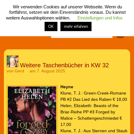
Wir verwenden Cookies auf unserer Webseite. Wenn du
fortfährst, setzen wir dein Einverständnis voraus. Du kannst
weitere Auswahloptionen wählen.
Einstellungen und Infos
menü
home
rubrik
buch
comic
spiel
fotos
shop
OK
mehr erfahren
Finden
Weitere Taschenbücher in KW 32
von
Gerd
am 7. August 2025
Heyne
Klune, T. J.: Green-Creek-Romane
PB #2 Das Lied des Raben € 18,00
Helen, Elizabeth: Beasts of the
Briar-Reihe PP #3 Forged by
Malice – Schattengeschmiedet €
17,00
Klune, T. J.: Aus Sternen und Staub