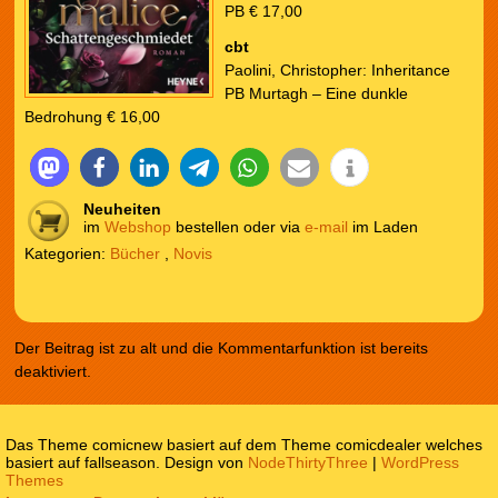
PB € 17,00
cbt
Paolini, Christopher: Inheritance
PB Murtagh – Eine dunkle
Bedrohung € 16,00
Neuheiten
im
Webshop
bestellen oder via
e-mail
im Laden
Kategorien:
Bücher
,
Novis
Der Beitrag ist zu alt und die Kommentarfunktion ist bereits
deaktiviert.
Das Theme comicnew basiert auf dem Theme comicdealer welches
basiert auf fallseason. Design von
NodeThirtyThree
|
WordPress
Themes