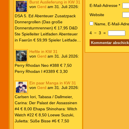
Burst Auslieferung in KW 31
Frank: Der Pandora-Zyklus PB #1
E-Mail-Adresse
*
von
Gerd
am
31. Juli 2026
:
Die Reise nach Pandora € 16,00
Website
Corey, James: The Captive’s War
DSA 5. Ed Abenteuer Zusatzpack
HC #2 Der Glaube der Bestien €
Donnergrollen (Das große
Name, E-Mail-Adre
24,00 Loewe: Suzuki, Julietta: Süße
Donnersturmrennen) € 17,95 D&D
Bisse #6 € 7,50
4
−
3
=
5te Spielleiter Leitfaden Abenteuer
in Faerûn € 59,99 Spieler Leitfaden
Helden von Faerûn € 49,99
Heftle in KW 31
von
Gerd
am
31. Juli 2026
:
Perry Rhodan Neo #388 € 7,50
Perry Rhodan I #3389 € 3,30
Ein paar Manga in KW 31
von
Gerd
am
31. Juli 2026
:
Carlsen Iori, Tabasa / Dallmeier,
Carina: Der Palast der Assassinen
#4 € 8,00 Ehapa Shinohara: Witch
Watch #22 € 8,50 Loewe Suzuki,
Julietta: Süße Bisse #6 € 7,50