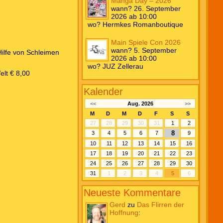
Manga Day – 2026
wann? 26. September
2026 ab 10:00
wo? Hermkes Romanboutique
Main Spiele Con 2026
wann? 5. September
ilfe von Schleimen
2026 ab 10:00
wo? JUZ Zellerau
elt € 8,00
Kalender
<<
Aug. 2026
>>
M
D
M
D
F
S
S
27
28
29
30
31
1
2
8
3
4
5
6
7
9
10
11
12
13
14
15
16
17
18
19
20
21
22
23
24
25
26
27
28
29
30
31
1
2
3
4
5
6
Neueste Kommentare
Gerd
zu
Das Flirren der
Hoffnung
: