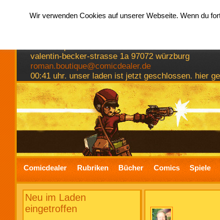
Wir verwenden Cookies auf unserer Webseite. Wenn du fortf
hermkes romanboutique
comics spiele bücher
valentin-becker-strasse 1a 97072 würzburg
roman.boutique@comicdealer.de
00:41 uhr. unser laden ist jetzt geschlossen. hier 
Comicdealer
Rubriken
Bücher
Comics
Spiele
Neu im Laden
eingetroffen