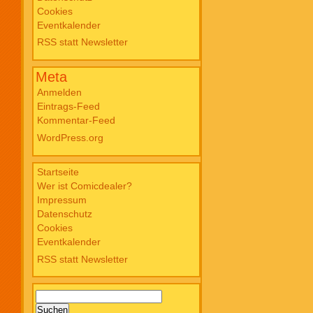
Cookies
Blade PB #3 Of Blackened Blood €
Eventkalender
18,00
RSS statt Newsletter
Meta
Anmelden
Eintrags-Feed
Kommentar-Feed
WordPress.org
Startseite
Wer ist Comicdealer?
Impressum
Datenschutz
Cookies
Eventkalender
RSS statt Newsletter
Suchen
nach: