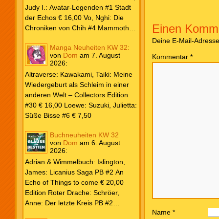
Weiß & Blut #8 … und Gedärme €
Judy I.: Avatar-Legenden #1 Stadt
26,00 Buscema, Sal / Dematteis, J.
der Echos € 16,00 Vo, Nghi: Die
Einen Komme
M.: Spektakuläre Spider-Man – Die
Chroniken von Chih #4 Mammoths
Collection € 149,00 Avengers 2024
at the Gates € 15,00 Edition Roter
Deine E-Mail-Adresse w
Manga Neuheiten KW 32:
#31 € 5,99 Spider-Man 2025 #9
Drache: Schröer, Anne: Der letzte
von
Dom
am
7. August
Kommentar
*
Angriff der Aliens € 7,99
Kreis PB #2 Erwachen € 18,00
2026
:
Grace O`Malley: Ciseau, Karolyn:
Altraverse: Kawakami, Taiki: Meine
Dragonblood Academy HC #2 …to
Wiedergeburt als Schleim in einer
kill a Monster € 25,00 Heyne: Bähr,
anderen Welt – Collectors Edition
Emily: Tainted Vows – Gods of New
#30 € 16,00 Loewe: Suzuki, Julietta:
Olympia PB € 17,00 Kim, Sophie:
Süße Bisse #6 € 7,50
Fate’s Thread-Reihe PB #2 Der Gott
und der Geist € 17,00 Vonnegut,
Buchneuheiten KW 32
Kurt: Katzenwiege PB € 17,00
von
Dom
am
6. August
2026
:
Corey, James: The Captive’s War
HC #2 Der Glaube der Bestien €
Adrian & Wimmelbuch: Islington,
24,00 Piper: Yang, Neon: Die letzte
James: Licanius Saga PB #2 An
Tochter der Drachen PB € 18,00
Echo of Things to come € 20,00
Edition Roter Drache: Schröer,
Anne: Der letzte Kreis PB #2
Name
*
Erwachen € 18,00 Heyne: Herbert,