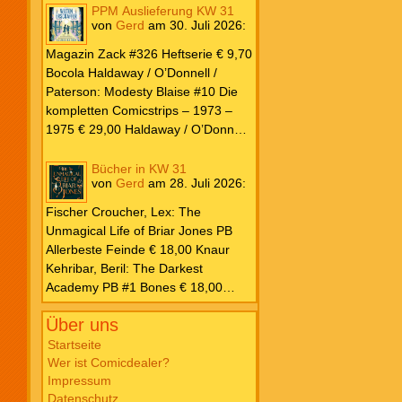
PPM Auslieferung KW 31
von
Gerd
am
30. Juli 2026
:
Magazin Zack #326 Heftserie € 9,70
Bocola Haldaway / O’Donnell /
Paterson: Modesty Blaise #10 Die
kompletten Comicstrips – 1973 –
1975 € 29,00 Haldaway / O’Donnell
/ Paterson: Modesty Blaise #9 Die
kompletten Comicstrips – 1972 –
Bücher in KW 31
von
Gerd
am
28. Juli 2026
:
1973 € 29,00 Knesebeck Hendrix,
John: Die Weltenerschaffer Die
Fischer Croucher, Lex: The
fantastische Freundschaft von C.S.
Unmagical Life of Briar Jones PB
Lewis & J.R.R. Tolkien € 30,00
Allerbeste Feinde € 18,00 Knaur
Weissblech Luba Wolfsschwanz #22
Kehribar, Beril: The Darkest
€ 4,90 Horror Schocker #81 € 4,90
Academy PB #1 Bones € 18,00
Lübbe Odette, Tessonja: Fair Isle
Über uns
Trilogie PB #3 To Spark a Fae War €
18,00 Bramble Hardcover Priest: Lie
Startseite
Wer ist Comicdealer?
Huo Jiao Chou HC #1 Drowning
Impressum
Sorrows in Raging Fire € 25,00
Datenschutz
Carlsen Davon, Isla: Blackened