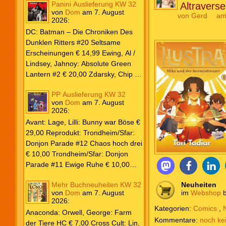
Panini Auslieferung KW 32
Altravers
von
Dom
am
7. August
von
Gerd
am
2026
:
DC: Batman – Die Chroniken Des
Dunklen Ritters #20 Seltsame
Erscheinungen € 14,99 Ewing, Al /
Lindsey, Jahnoy: Absolute Green
Lantern #2 € 20,00 Zdarsky, Chip /
Camuncoli, Guiseppe: Batman 2025
PP Auslieferung KW 32
Paperback #4 € 35,00 Watters, Dan;
von
Dom
am
7. August
Soy, Dexter: Nightwing 2024 #7 €
2026
:
20,00 Aaron, Jason / Sandoval,
Avant: Lage, Lilli: Bunny war Böse €
Rafa: Absolute Superman #5 € 9,99
29,00 Reprodukt: Trondheim/Sfar:
Marvel: Marvel Origins Collection
Donjon Parade #12 Chaos hoch drei
HC #74 Daredevil 7 € 14,99 Ewing,
€ 10,00 Trondheim/Sfar: Donjon
Al / Gomez, Carlos: Venom (2025)
Parade #11 Ewige Ruhe € 10,00
#3 € 20,00 Andrews, Kaare /
Larcenet, Manu: Alltägliche Kampf
Guggenheim, Marc: Spider-Man &
Mehr Buchneuheiten KW 32
Neuheiten
Neuedition € 35,00 Zauberstern
Wolverine #3 € 9,99 North, Ryan /
von
Dom
am
7. August
im
Webshop
b
Comics: Ben’s Bande #4 Aug 2026
2026
:
Carratu, Vincenzo: Hulk macht alles
€ 7,99 Phantom #10 Spezial € 7,99
Kategorien:
Comics
,
kaputt! € 16,00 Ewing, Al / Walker,
Anaconda: Orwell, George: Farm
noch ke
Kevin / Various: Marvel – Schwarz
der Tiere HC € 7,00 Cross Cult: Lin,