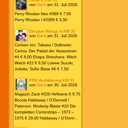
von
Gerd
am
31. Juli 2026
:
Perry Rhodan Neo #388 € 7,50
Perry Rhodan I #3389 € 3,30
Ein paar Manga in KW 31
von
Gerd
am
31. Juli 2026
:
Carlsen Iori, Tabasa / Dallmeier,
Carina: Der Palast der Assassinen
#4 € 8,00 Ehapa Shinohara: Witch
Watch #22 € 8,50 Loewe Suzuki,
Julietta: Süße Bisse #6 € 7,50
PPM Auslieferung KW 31
von
Gerd
am
30. Juli 2026
:
Magazin Zack #326 Heftserie € 9,70
Bocola Haldaway / O’Donnell /
Paterson: Modesty Blaise #10 Die
kompletten Comicstrips – 1973 –
1975 € 29,00 Haldaway / O’Donnell
/ Paterson: Modesty Blaise #9 Die