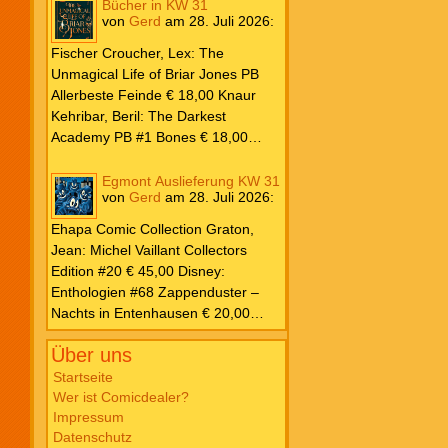
Bücher in KW 31
kompletten Comicstrips – 1972 –
von
Gerd
am
28. Juli 2026
:
1973 € 29,00 Knesebeck Hendrix,
John: Die Weltenerschaffer Die
Fischer Croucher, Lex: The
fantastische Freundschaft von C.S.
Unmagical Life of Briar Jones PB
Lewis & J.R.R. Tolkien € 30,00
Allerbeste Feinde € 18,00 Knaur
Weissblech Luba Wolfsschwanz #22
Kehribar, Beril: The Darkest
€ 4,90 Horror Schocker #81 € 4,90
Academy PB #1 Bones € 18,00
Lübbe Odette, Tessonja: Fair Isle
Trilogie PB #3 To Spark a Fae War €
Egmont Auslieferung KW 31
von
Gerd
am
28. Juli 2026
:
18,00 Bramble Hardcover Priest: Lie
Huo Jiao Chou HC #1 Drowning
Ehapa Comic Collection Graton,
Sorrows in Raging Fire € 25,00
Jean: Michel Vaillant Collectors
Carlsen Davon, Isla: Blackened
Edition #20 € 45,00 Disney:
Blade PB #3 Of Blackened Blood €
Enthologien #68 Zappenduster –
18,00
Nachts in Entenhausen € 20,00
Egmont Manga Inoue, Takehiko:
Über uns
Vagabond Master Edition #12 €
24,00 Inagaki / Murata: Eyeshield
Startseite
Wer ist Comicdealer?
21 #18-19 Doppelband € 17,00
Impressum
Fujimoto: Chainsaw Man #22 € 8,50
Datenschutz
Aoyama: Detektiv Conan #108 €