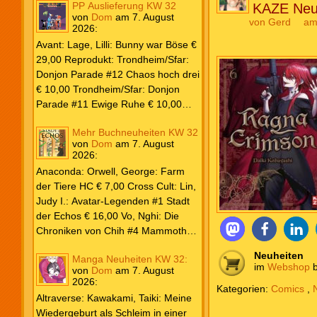
PP Auslieferung KW 32
KAZE Neu
von
Dom
am
7. August
von
Gerd
am
2026
:
Avant: Lage, Lilli: Bunny war Böse €
29,00 Reprodukt: Trondheim/Sfar:
Donjon Parade #12 Chaos hoch drei
€ 10,00 Trondheim/Sfar: Donjon
Parade #11 Ewige Ruhe € 10,00
Larcenet, Manu: Alltägliche Kampf
Mehr Buchneuheiten KW 32
Neuedition € 35,00 Zauberstern
von
Dom
am
7. August
Comics: Ben’s Bande #4 Aug 2026
2026
:
€ 7,99 Phantom #10 Spezial € 7,99
Anaconda: Orwell, George: Farm
der Tiere HC € 7,00 Cross Cult: Lin,
Judy I.: Avatar-Legenden #1 Stadt
der Echos € 16,00 Vo, Nghi: Die
Chroniken von Chih #4 Mammoths
at the Gates € 15,00 Edition Roter
Neuheiten
Manga Neuheiten KW 32:
Drache: Schröer, Anne: Der letzte
im
Webshop
b
von
Dom
am
7. August
Kreis PB #2 Erwachen € 18,00
2026
:
Kategorien:
Comics
,
Grace O`Malley: Ciseau, Karolyn:
Altraverse: Kawakami, Taiki: Meine
Dragonblood Academy HC #2 …to
Wiedergeburt als Schleim in einer