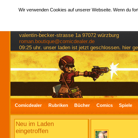
Wir verwenden Cookies auf unserer Webseite. Wenn du fortf
hermkes romanboutique
comics spiele bücher
valentin-becker-strasse 1a 97072 würzburg
roman.boutique@comicdealer.de
09:25 uhr. unser laden ist jetzt geschlossen. hier 
Comicdealer
Rubriken
Bücher
Comics
Spiele
Neu im Laden
eingetroffen