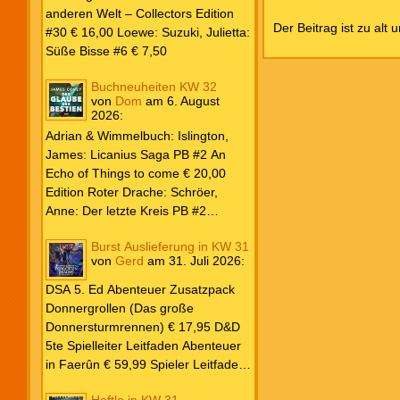
kill a Monster € 25,00 Heyne: Bähr,
anderen Welt – Collectors Edition
Emily: Tainted Vows – Gods of New
Der Beitrag ist zu alt 
#30 € 16,00 Loewe: Suzuki, Julietta:
Olympia PB € 17,00 Kim, Sophie:
Süße Bisse #6 € 7,50
Fate’s Thread-Reihe PB #2 Der Gott
und der Geist € 17,00 Vonnegut,
Buchneuheiten KW 32
Kurt: Katzenwiege PB € 17,00
von
Dom
am
6. August
2026
:
Corey, James: The Captive’s War
HC #2 Der Glaube der Bestien €
Adrian & Wimmelbuch: Islington,
24,00 Piper: Yang, Neon: Die letzte
James: Licanius Saga PB #2 An
Tochter der Drachen PB € 18,00
Echo of Things to come € 20,00
Edition Roter Drache: Schröer,
Anne: Der letzte Kreis PB #2
Erwachen € 18,00 Heyne: Herbert,
Burst Auslieferung in KW 31
Frank: Der Pandora-Zyklus PB #1
von
Gerd
am
31. Juli 2026
:
Die Reise nach Pandora € 16,00
Corey, James: The Captive’s War
DSA 5. Ed Abenteuer Zusatzpack
HC #2 Der Glaube der Bestien €
Donnergrollen (Das große
24,00 Loewe: Suzuki, Julietta: Süße
Donnersturmrennen) € 17,95 D&D
Bisse #6 € 7,50
5te Spielleiter Leitfaden Abenteuer
in Faerûn € 59,99 Spieler Leitfaden
Helden von Faerûn € 49,99
Heftle in KW 31