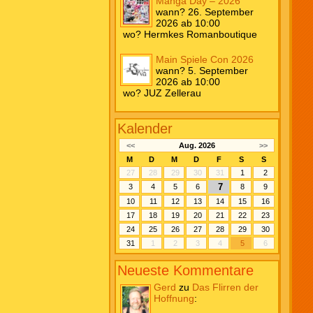
Manga Day – 2026
wann? 26. September
2026 ab 10:00
wo? Hermkes Romanboutique
Main Spiele Con 2026
wann? 5. September
2026 ab 10:00
wo? JUZ Zellerau
Kalender
<<
Aug. 2026
>>
M
D
M
D
F
S
S
27
28
29
30
31
1
2
7
3
4
5
6
8
9
10
11
12
13
14
15
16
17
18
19
20
21
22
23
24
25
26
27
28
29
30
31
1
2
3
4
5
6
Neueste Kommentare
Gerd
zu
Das Flirren der
Hoffnung
: