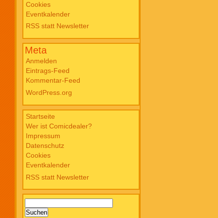
Cookies
8,00 Eichinger, Daniel: Oventroja
Eventkalender
(Fortsetzung von Jovantore) €
RSS statt Newsletter
22,00 Iwatobi: Herr Unsichtbar und
seine zukünftige Frau #3 € 14,00
Meta
Anmelden
Eintrags-Feed
Kommentar-Feed
WordPress.org
Startseite
Wer ist Comicdealer?
Impressum
Datenschutz
Cookies
Eventkalender
RSS statt Newsletter
Suchen
nach: