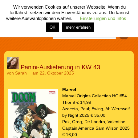
Wir verwenden Cookies auf unserer Webseite. Wenn du
fortfährst, setzen wir dein Einverständnis voraus. Du kannst
weitere Auswahloptionen wählen.
Einstellungen und Infos
menü
home
rubrik
buch
comic
spiel
fotos
shop
OK
mehr erfahren
Finden
Panini-Auslieferung in KW 43
von
Sarah
am 22. Oktober 2025
Marvel
Marvel Origins Collection HC #54
Thor 9 € 14,99
Azaceta, Paul; Ewing, Al: Werewolf
by Night 2025 € 35,00
Pak, Greg; De Landro, Valentine:
Captain America Sam Wilson 2025
€ 16,00