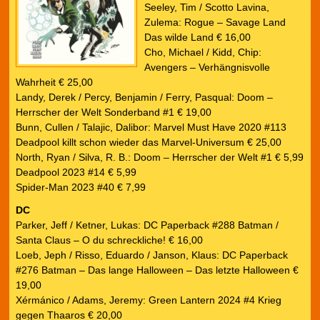
Seeley, Tim / Scotto Lavina,
Zulema: Rogue – Savage Land
Das wilde Land € 16,00
Cho, Michael / Kidd, Chip:
Avengers – Verhängnisvolle
Wahrheit € 25,00
Landy, Derek / Percy, Benjamin / Ferry, Pasqual: Doom –
Herrscher der Welt Sonderband #1 € 19,00
Bunn, Cullen / Talajic, Dalibor: Marvel Must Have 2020 #113
Deadpool killt schon wieder das Marvel-Universum € 25,00
North, Ryan / Silva, R. B.: Doom – Herrscher der Welt #1 € 5,99
Deadpool 2023 #14 € 5,99
Spider-Man 2023 #40 € 7,99
DC
Parker, Jeff / Ketner, Lukas: DC Paperback #288 Batman /
Santa Claus – O du schreckliche! € 16,00
Loeb, Jeph / Risso, Eduardo / Janson, Klaus: DC Paperback
#276 Batman – Das lange Halloween – Das letzte Halloween €
19,00
Xérmánico / Adams, Jeremy: Green Lantern 2024 #4 Krieg
gegen Thaaros € 20,00