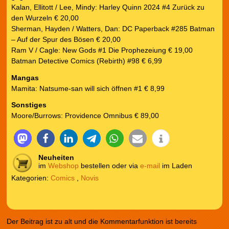
Kalan, Ellitott / Lee, Mindy: Harley Quinn 2024 #4 Zurück zu
den Wurzeln € 20,00
Sherman, Hayden / Watters, Dan: DC Paperback #285 Batman
– Auf der Spur des Bösen € 20,00
Ram V / Cagle: New Gods #1 Die Prophezeiung € 19,00
Batman Detective Comics (Rebirth) #98 € 6,99
Mangas
Mamita: Natsume-san will sich öffnen #1 € 8,99
Sonstiges
Moore/Burrows: Providence Omnibus € 89,00
Neuheiten
im
Webshop
bestellen oder via
e-mail
im Laden
Kategorien:
Comics
,
Novis
Der Beitrag ist zu alt und die Kommentarfunktion ist bereits