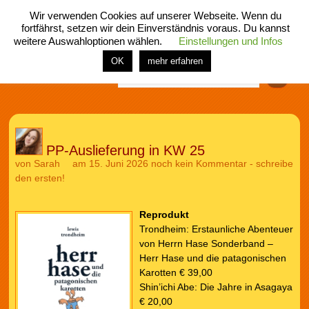
Wir verwenden Cookies auf unserer Webseite. Wenn du
fortfährst, setzen wir dein Einverständnis voraus. Du kannst
weitere Auswahloptionen wählen.
Einstellungen und Infos
menü
home
rubrik
buch
comic
spiel
fotos
shop
OK
mehr erfahren
Finden
PP-Auslieferung in KW 25
von
Sarah
am 15. Juni 2026
noch kein Kommentar - schreibe
den ersten!
Reprodukt
Trondheim: Erstaunliche Abenteuer
von Herrn Hase Sonderband –
Herr Hase und die patagonischen
Karotten € 39,00
Shin’ichi Abe: Die Jahre in Asagaya
€ 20,00