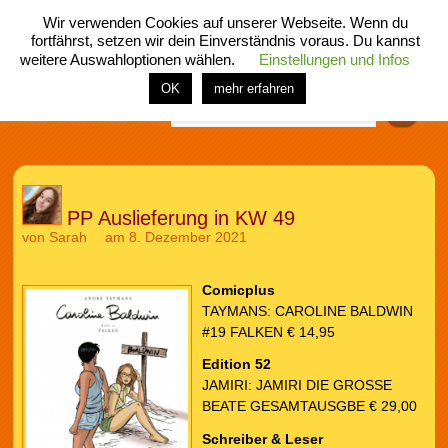
Wir verwenden Cookies auf unserer Webseite. Wenn du
fortfährst, setzen wir dein Einverständnis voraus. Du kannst
weitere Auswahloptionen wählen.
Einstellungen und Infos
menü
home
rubrik
buch
comic
spiel
fotos
shop
OK
mehr erfahren
Finden
PP Auslieferung in KW 49
von
Sarah
am 8. Dezember 2021
Comicplus
TAYMANS: CAROLINE BALDWIN
#19 FALKEN € 14,95
Edition 52
JAMIRI: JAMIRI DIE GROSSE
BEATE GESAMTAUSGBE € 29,00
Schreiber & Leser