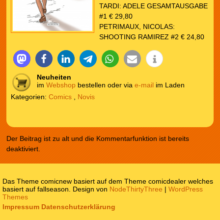
TARDI: ADELE GESAMTAUSGABE
#1 € 29,80
PETRIMAUX, NICOLAS:
SHOOTING RAMIREZ #2 € 24,80
Neuheiten
im
Webshop
bestellen oder via
e-mail
im Laden
Kategorien:
Comics
,
Novis
Der Beitrag ist zu alt und die Kommentarfunktion ist bereits
deaktiviert.
Das Theme comicnew basiert auf dem Theme comicdealer welches
basiert auf fallseason. Design von
NodeThirtyThree
|
WordPress
Themes
Impressum
Datenschutzerklärung