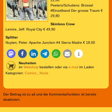
22,80
Peeters/Schuitens: Brüssel
#Einzelband Der grosse Traum €
29,80
Skinless Crow
Lemire, Jeff: Royal City € 49,90
Splitter
Nuyten, Peter: Apache Junction #4 Sierra Madre € 18,00
Neuheiten
im
Webshop
bestellen oder via
e-mail
im Laden
Kategorien:
Comics
,
Novis
Der Beitrag ist zu alt und die Kommentarfunktion ist bereits
deaktiviert.