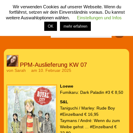
Wir verwenden Cookies auf unserer Webseite. Wenn du
fortfährst, setzen wir dein Einverständnis voraus. Du kannst
weitere Auswahloptionen wählen.
Einstellungen und Infos
menü
home
rubrik
buch
comic
spiel
fotos
shop
OK
mehr erfahren
Finden
PPM-Auslieferung KW 07
von
Sarah
am 10. Februar 2025
Loewe
Fumikaru: Dark Paladin #3 € 8,50
S&L
Taniguchi / Marley: Rude Boy
#Einzelband € 16,95
Taymans / André: Wenn du zum
Weibe gehst … #Einzelband €