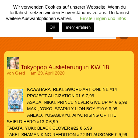
Wir verwenden Cookies auf unserer Webseite. Wenn du
fortfährst, setzen wir dein Einverständnis voraus. Du kannst
weitere Auswahloptionen wählen.
Einstellungen und Infos
menü
home
rubrik
buch
comic
spiel
fotos
shop
OK
mehr erfahren
Finden
Tokyopop Auslieferung in KW 18
von
Gerd
am 29. April 2020
KAWAHARA, REKI: SWORD ART ONLINE #14
PROJECT ALICIZATION 01 € 7,99
ASADA, NIKKI: PRINCE NEVER GIVE UP #4 € 6,99
MAKI, YOKO: SPARKLY LION BOY #10 € 6,99
ANEKO, YUSAGI/KYU, AIYA: RISING OF THE
SHIELD HERO #13 € 6,99
TABATA, YUKI: BLACK CLOVER #22 € 6,99
TAKEI: SHAMAN KING REEDITION #2 2IN1 AUSGABE € 9,99