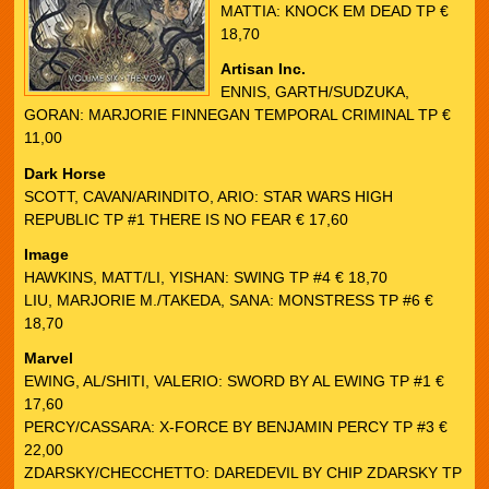
MATTIA: KNOCK EM DEAD TP €
18,70
Artisan Inc.
ENNIS, GARTH/SUDZUKA,
GORAN: MARJORIE FINNEGAN TEMPORAL CRIMINAL TP €
11,00
Dark Horse
SCOTT, CAVAN/ARINDITO, ARIO: STAR WARS HIGH
REPUBLIC TP #1 THERE IS NO FEAR € 17,60
Image
HAWKINS, MATT/LI, YISHAN: SWING TP #4 € 18,70
LIU, MARJORIE M./TAKEDA, SANA: MONSTRESS TP #6 €
18,70
Marvel
EWING, AL/SHITI, VALERIO: SWORD BY AL EWING TP #1 €
17,60
PERCY/CASSARA: X-FORCE BY BENJAMIN PERCY TP #3 €
22,00
ZDARSKY/CHECCHETTO: DAREDEVIL BY CHIP ZDARSKY TP