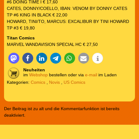
#6 DOING TIME I € 17,60
CATES, DONNY/COELLO, IBAN: VENOM BY DONNY CATES
TP #6 KING IN BLACK € 22,00
HOWARD, TINI/TO, MARCUS: EXCALIBUR BY TINI HOWARD
TP #3 € 19,80
Titan Comics
MARVEL WANDAVISION SPECIAL HC € 27,50
Neuheiten
im
Webshop
bestellen oder via
e-mail
im Laden
Kategorien:
Comics
,
Novis
,
US Comics
Der Beitrag ist zu alt und die Kommentarfunktion ist bereits
deaktiviert.