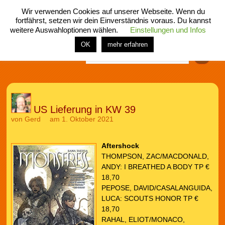
Wir verwenden Cookies auf unserer Webseite. Wenn du
fortfährst, setzen wir dein Einverständnis voraus. Du kannst
weitere Auswahloptionen wählen.
Einstellungen und Infos
menü
home
rubrik
buch
comic
spiel
fotos
shop
OK
mehr erfahren
Finden
US Lieferung in KW 39
von
Gerd
am 1. Oktober 2021
Aftershock
THOMPSON, ZAC/MACDONALD,
ANDY: I BREATHED A BODY TP €
18,70
PEPOSE, DAVID/CASALANGUIDA,
LUCA: SCOUTS HONOR TP €
18,70
RAHAL, ELIOT/MONACO,