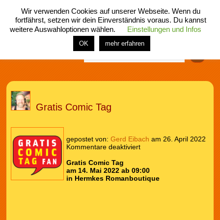
Wir verwenden Cookies auf unserer Webseite. Wenn du
fortfährst, setzen wir dein Einverständnis voraus. Du kannst
weitere Auswahloptionen wählen.
Einstellungen und Infos
menü
home
rubrik
buch
comic
spiel
fotos
shop
OK
mehr erfahren
Finden
Gratis Comic Tag
gepostet von:
Gerd Eibach
am 26. April 2022
Kommentare deaktiviert
Gratis Comic Tag
am 14. Mai 2022 ab 09:00
in Hermkes Romanboutique