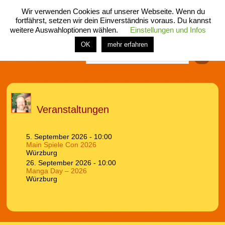
Wir verwenden Cookies auf unserer Webseite. Wenn du
fortfährst, setzen wir dein Einverständnis voraus. Du kannst
weitere Auswahloptionen wählen.
Einstellungen und Infos
menü
home
rubrik
buch
comic
spiel
fotos
shop
OK
mehr erfahren
Finden
Veranstaltungen
5. September 2026 - 10:00
Main Spiele Con 2026
Würzburg
26. September 2026 - 10:00
Manga Day – 2026
Würzburg