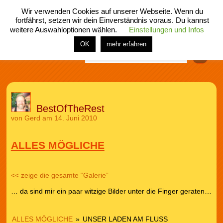
Wir verwenden Cookies auf unserer Webseite. Wenn du
fortfährst, setzen wir dein Einverständnis voraus. Du kannst
weitere Auswahloptionen wählen.
Einstellungen und Infos
menü
home
rubrik
buch
comic
spiel
fotos
shop
OK
mehr erfahren
Finden
BestOfTheRest
von
Gerd
am 14. Juni 2010
ALLES MÖGLICHE
<< zeige die gesamte “Galerie”
… da sind mir ein paar witzige Bilder unter die Finger geraten…
ALLES MÖGLICHE
»
UNSER LADEN AM FLUSS