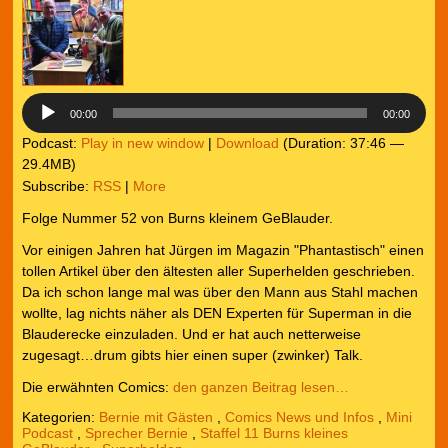
Player
00:00
00:00
Podcast:
Play in new window
|
Download
(Duration: 37:46 —
29.4MB)
Subscribe:
RSS
|
More
Folge Nummer 52 von Burns kleinem GeBlauder.
Vor einigen Jahren hat Jürgen im Magazin "Phantastisch" einen
tollen Artikel über den ältesten aller Superhelden geschrieben.
Da ich schon lange mal was über den Mann aus Stahl machen
wollte, lag nichts näher als DEN Experten für Superman in die
Blauderecke einzuladen. Und er hat auch netterweise
zugesagt…drum gibts hier einen super (zwinker) Talk.
Die erwähnten Comics:
den ganzen Beitrag lesen…
Kategorien:
Bernie mit Gästen
,
Comics News und Infos
,
Mini
Podcast
,
Sprecher Bernie
,
Staffel 11 Burns kleines