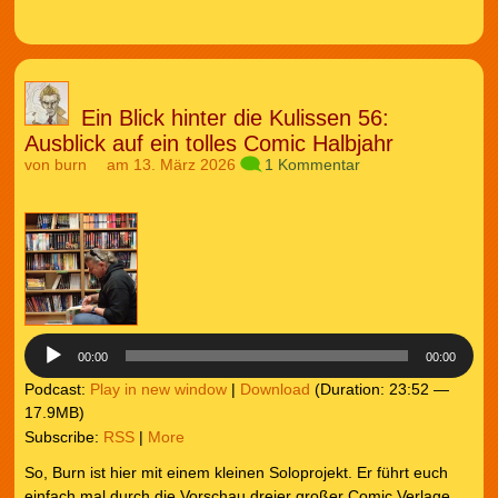
Ein Blick hinter die Kulissen 56:
Ausblick auf ein tolles Comic Halbjahr
von
burn
am 13. März 2026
1 Kommentar
Audio-
Player
00:00
00:00
Podcast:
Play in new window
|
Download
(Duration: 23:52 —
17.9MB)
Subscribe:
RSS
|
More
So, Burn ist hier mit einem kleinen Soloprojekt. Er führt euch
einfach mal durch die Vorschau dreier großer Comic Verlage