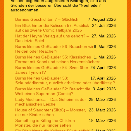
Bei den folgenden aufgelisteten Beiträgen, sind aus
Gründen der besseren Übersicht die "Neuheiten"
ausgenommen.
Bernies Geschichten 7 – Glücklich
7. August 2026
Ein Blick hinter die Kulissen 57: Ausblick
24. Juli 2026
auf das zweite Comic Halbjahr 2026
Hat der Heyne Verlag auf uns gehört? –
27. Mai 2026
Das letzte Spiel
Burns kleines GeBlauder 56: Brauchen wir
8. Mai 2026
Helden oder Reacher?
Burns kleines GeBlauder 55: Klassisches
1. Mai 2026
Format mit Konni und seinen Herzensbüchern
Burns kleines GeBlauder 54: Sven über
24. April 2026
James Tynion IV
Burns kleines GeBlauder 53:
17. April 2026
Sekundärliteratur, nützlich erhellend oder überflüssig?
Burns kleines GeBlauder 52: Braucht die
3. April 2026
Welt einen Superman (Comic)?
Lady Mechanica – Das Geheimnis der
25. März 2026
mechanischen Leiche
House of Slaughter (SiKtC) – Monster,
23. März 2026
die nur Kinder sehen
Something is Killing the Children –
18. März 2026
Monster, die nur Kinder sehen