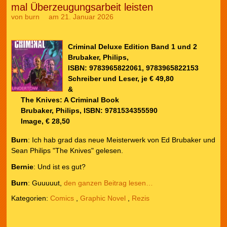
mal Überzeugungsarbeit leisten
von
burn
am 21. Januar 2026
Criminal Deluxe Edition Band 1 und 2
Brubaker, Philips,
ISBN: 9783965822061, 9783965822153
Schreiber und Leser, je € 49,80
&
The Knives: A Criminal Book
Brubaker, Philips, ISBN: 9781534355590
Image, € 28,50
Burn
: Ich hab grad das neue Meisterwerk von Ed Brubaker und
Sean Philips "The Knives" gelesen.
Bernie
: Und ist es gut?
Burn
: Guuuuut,
den ganzen Beitrag lesen…
Kategorien:
Comics
,
Graphic Novel
,
Rezis