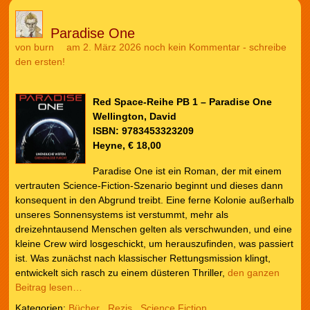
Paradise One
von
burn
am 2. März 2026
noch kein Kommentar - schreibe
den ersten!
Red Space-Reihe PB 1 – Paradise One
Wellington, David
ISBN: 9783453323209
Heyne, € 18,00
Paradise One ist ein Roman, der mit einem
vertrauten Science-Fiction-Szenario beginnt und dieses dann
konsequent in den Abgrund treibt. Eine ferne Kolonie außerhalb
unseres Sonnensystems ist verstummt, mehr als
dreizehntausend Menschen gelten als verschwunden, und eine
kleine Crew wird losgeschickt, um herauszufinden, was passiert
ist. Was zunächst nach klassischer Rettungsmission klingt,
entwickelt sich rasch zu einem düsteren Thriller,
den ganzen
Beitrag lesen…
Kategorien:
Bücher
,
Rezis
,
Science Fiction