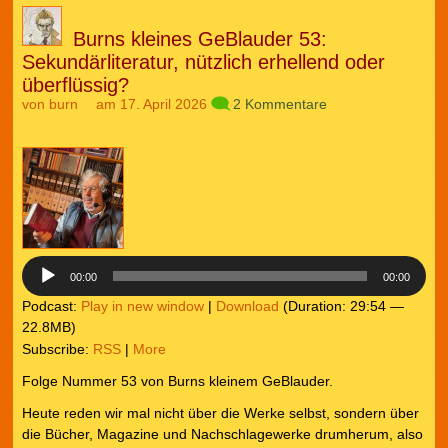
Burns kleines GeBlauder 53:
Sekundärliteratur, nützlich erhellend oder
überflüssig?
von
burn
am 17. April 2026
2 Kommentare
Audio-
Player
00:00
00:00
Podcast:
Play in new window
|
Download
(Duration: 29:54 —
22.8MB)
Subscribe:
RSS
|
More
Folge Nummer 53 von Burns kleinem GeBlauder.
Heute reden wir mal nicht über die Werke selbst, sondern über
die Bücher, Magazine und Nachschlagewerke drumherum, also