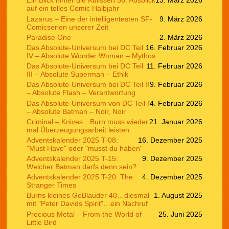
Ein Blick hinter die Kulissen 56: Ausblick
13. März 2026
auf ein tolles Comic Halbjahr
Lazarus – Eine der intelligentesten SF-
9. März 2026
Comicserien unserer Zeit
Paradise One
2. März 2026
Das Absolute-Universum bei DC Teil
16. Februar 2026
IV – Absolute Wonder Woman – Mythos
Das Absolute-Universum bei DC Teil
11. Februar 2026
III – Absolute Superman – Ethik
Das Absolute-Universum bei DC Teil II
9. Februar 2026
– Absolute Flash – Verantwortung
Das Absolute-Universum von DC Teil I
4. Februar 2026
– Absolute Batman – Noir, Noir
Criminal – Knives…Burn muss wieder
21. Januar 2026
mal Überzeugungsarbeit leisten
Adventskalender 2025 T-08:
16. Dezember 2025
"Must Have" oder "musst du haben"
Adventskalender 2025 T-15:
9. Dezember 2025
Welcher Batman darfs denn sein?
Adventskalender 2025 T-20: The
4. Dezember 2025
Stranger Times
Burns kleines GeBlauder 40…diesmal
1. August 2025
mit "Peter Davids Spirit"…ein Nachruf
Precious Metal – From the World of
25. Juni 2025
Little Bird