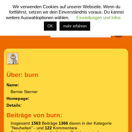
Wir verwenden Cookies auf unserer Webseite. Wenn du
fortfährst, setzen wir dein Einverständnis voraus. Du kannst
weitere Auswahloptionen wählen.
Einstellungen und Infos
menü
home
rubrik
buch
comic
spiel
fotos
shop
OK
mehr erfahren
Finden
Über: burn
Name:
Bernie Sterner
Homepage:
Details:
Beiträge von burn:
Insgesamt
1563
Beiträge
1366
davon in der Kategorie
"Neuheiten" - und
122
Kommentare.