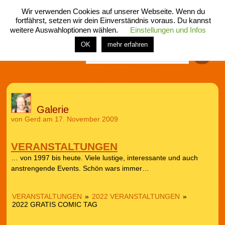
Wir verwenden Cookies auf unserer Webseite. Wenn du
fortfährst, setzen wir dein Einverständnis voraus. Du kannst
weitere Auswahloptionen wählen.
Einstellungen und Infos
menü
home
rubrik
buch
comic
spiel
fotos
shop
OK
mehr erfahren
Finden
Galerie
von
Gerd
am 17. November 2009
VERANSTALTUNGEN
… von 1997 bis heute. Viele lustige, interessante und auch
anstrengende Events. Schön wars immer…
VERANSTALTUNGEN
»
2022 VERANSTALTUNGEN
»
2022 GRATIS COMIC TAG