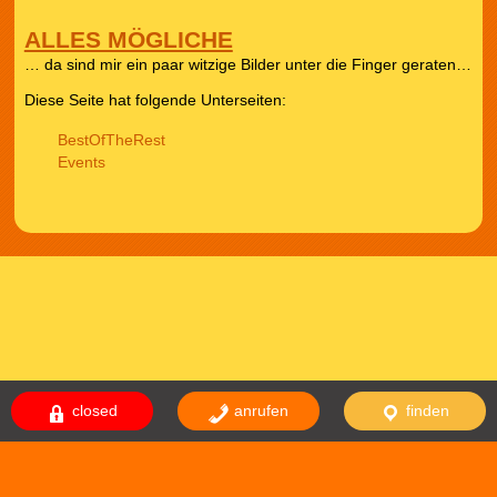
ALLES MÖGLICHE
… da sind mir ein paar witzige Bilder unter die Finger geraten…
Diese Seite hat folgende Unterseiten:
BestOfTheRest
Events
closed
anrufen
finden
Das Theme comicnew basiert auf dem Theme comicdealer welches