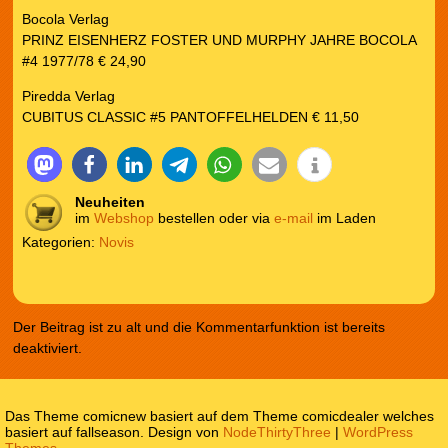
Bocola Verlag
PRINZ EISENHERZ FOSTER UND MURPHY JAHRE BOCOLA
#4 1977/78 € 24,90
Piredda Verlag
CUBITUS CLASSIC #5 PANTOFFELHELDEN € 11,50
Neuheiten
im
Webshop
bestellen oder via
e-mail
im Laden
Kategorien:
Novis
Der Beitrag ist zu alt und die Kommentarfunktion ist bereits
deaktiviert.
Das Theme comicnew basiert auf dem Theme comicdealer welches
basiert auf fallseason. Design von
NodeThirtyThree
|
WordPress
Themes