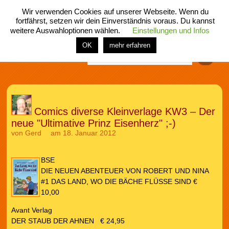
Wir verwenden Cookies auf unserer Webseite. Wenn du
fortfährst, setzen wir dein Einverständnis voraus. Du kannst
weitere Auswahloptionen wählen.
Einstellungen und Infos
menü
home
rubrik
buch
comic
spiel
fotos
shop
OK
mehr erfahren
Finden
Comics diverse Kleinverlage KW3 – Der
neue "Ultimative Prinz Eisenherz" ;-)
von
Gerd
am 18. Januar 2012
BSE
DIE NEUEN ABENTEUER VON ROBERT UND NINA
#1 DAS LAND, WO DIE BÄCHE FLÜSSE SIND €
10,00
Avant Verlag
DER STAUB DER AHNEN € 24,95