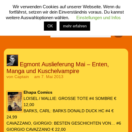
Wir verwenden Cookies auf unserer Webseite. Wenn du
fortfährst, setzen wir dein Einverständnis voraus. Du kannst
weitere Auswahloptionen wählen.
Einstellungen und Infos
menü
home
rubrik
buch
comic
spiel
fotos
shop
OK
mehr erfahren
Finden
Egmont Auslieferung Mai – Enten,
Manga und Kuschelvampire
von
Captain
am 7. Mai 2013
Ehapa Comics
LOISEL / MALLIE: GROSSE TOTE #4 SOMBRE €
12,00
BARKS, CARL: BARKS DONALD DUCK HC #4 €
24,99
CAVAZZANO, GIORGIO: BESTEN GESCHICHTEN VON… #6
GIORGIO CAVAZZANO € 22,00