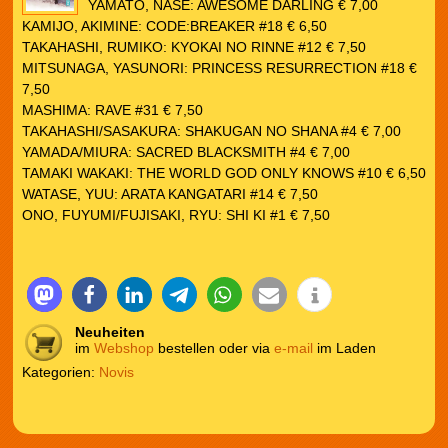
YAMATO, NASE: AWESOME DARLING € 7,00
KAMIJO, AKIMINE: CODE:BREAKER #18 € 6,50
TAKAHASHI, RUMIKO: KYOKAI NO RINNE #12 € 7,50
MITSUNAGA, YASUNORI: PRINCESS RESURRECTION #18 €
7,50
MASHIMA: RAVE #31 € 7,50
TAKAHASHI/SASAKURA: SHAKUGAN NO SHANA #4 € 7,00
YAMADA/MIURA: SACRED BLACKSMITH #4 € 7,00
TAMAKI WAKAKI: THE WORLD GOD ONLY KNOWS #10 € 6,50
WATASE, YUU: ARATA KANGATARI #14 € 7,50
ONO, FUYUMI/FUJISAKI, RYU: SHI KI #1 € 7,50
Neuheiten
im
Webshop
bestellen oder via
e-mail
im Laden
Kategorien:
Novis