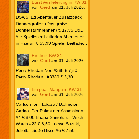
Burst Auslieferung in KW 31
Frank: Der Pandora-Zyklus PB #1
von
Gerd
am
31. Juli 2026
:
Die Reise nach Pandora € 16,00
Corey, James: The Captive’s War
DSA 5. Ed Abenteuer Zusatzpack
HC #2 Der Glaube der Bestien €
Donnergrollen (Das große
24,00 Loewe: Suzuki, Julietta: Süße
Donnersturmrennen) € 17,95 D&D
Bisse #6 € 7,50
5te Spielleiter Leitfaden Abenteuer
in Faerûn € 59,99 Spieler Leitfaden
Helden von Faerûn € 49,99
Heftle in KW 31
von
Gerd
am
31. Juli 2026
:
Perry Rhodan Neo #388 € 7,50
Perry Rhodan I #3389 € 3,30
Ein paar Manga in KW 31
von
Gerd
am
31. Juli 2026
:
Carlsen Iori, Tabasa / Dallmeier,
Carina: Der Palast der Assassinen
#4 € 8,00 Ehapa Shinohara: Witch
Watch #22 € 8,50 Loewe Suzuki,
Julietta: Süße Bisse #6 € 7,50