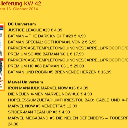
slieferung KW 42
am 16. Oktober 2014
DC Universum
JUSTICE LEAGUE #29 € 4,99
BATMAN – THE DARK KNIGHT #29 € 4,99
BATMAN SPECIAL: GOTHOPIA #1 VON 2 € 5,99
PARKER/CASE/TEMPLETON/QUINONES/JARRELL/PROC
PREMIUM SC #88 BATMAN ’66 1 € 17,99
PARKER/CASE/TEMPLETON/QUINONES/JARRELL/PROC
PREMIUM HC #88 BATMAN ’66 1 € 29,00
BATMAN UND ROBIN #5 BRENNENDE HERZEN € 16,99
Marvel Universum
IRON MAN/HULK MARVEL NOW #16 € 4,99
DIE NEUEN X-MEN MARVEL NOW #16 € 4,99
HOPELESS/UMZUETA/HUMPHRIES/TOLIBAO: CABLE UND X
MARVEL NOW #5 VENDETTA € 12,99
SPIDER-MAN TEAM UP #3 € 4,99
MARVEL MEGABAND #5 DIE NEUEN DEFENDERS – TODESRI
24,00