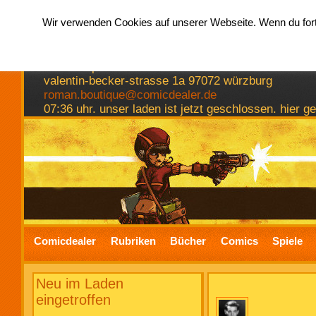
Wir verwenden Cookies auf unserer Webseite. Wenn du fortf
hermkes romanboutique
comics spiele bücher
valentin-becker-strasse 1a 97072 würzburg
roman.boutique@comicdealer.de
07:36 uhr. unser laden ist jetzt geschlossen. hier 
Comicdealer
Rubriken
Bücher
Comics
Spiele
Neu im Laden
eingetroffen