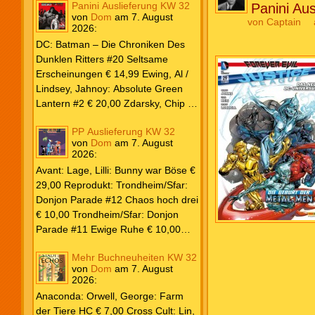
Panini Auslieferung KW 32
Panini Au
von
Dom
am
7. August
von
Captain
2026
:
DC: Batman – Die Chroniken Des
Dunklen Ritters #20 Seltsame
Erscheinungen € 14,99 Ewing, Al /
Lindsey, Jahnoy: Absolute Green
Lantern #2 € 20,00 Zdarsky, Chip /
Camuncoli, Guiseppe: Batman 2025
PP Auslieferung KW 32
Paperback #4 € 35,00 Watters, Dan;
von
Dom
am
7. August
Soy, Dexter: Nightwing 2024 #7 €
2026
:
20,00 Aaron, Jason / Sandoval,
Avant: Lage, Lilli: Bunny war Böse €
Rafa: Absolute Superman #5 € 9,99
29,00 Reprodukt: Trondheim/Sfar:
Marvel: Marvel Origins Collection
Donjon Parade #12 Chaos hoch drei
HC #74 Daredevil 7 € 14,99 Ewing,
€ 10,00 Trondheim/Sfar: Donjon
Al / Gomez, Carlos: Venom (2025)
Parade #11 Ewige Ruhe € 10,00
#3 € 20,00 Andrews, Kaare /
Larcenet, Manu: Alltägliche Kampf
Guggenheim, Marc: Spider-Man &
Mehr Buchneuheiten KW 32
Neuedition € 35,00 Zauberstern
Wolverine #3 € 9,99 North, Ryan /
von
Dom
am
7. August
Comics: Ben’s Bande #4 Aug 2026
2026
:
Carratu, Vincenzo: Hulk macht alles
€ 7,99 Phantom #10 Spezial € 7,99
kaputt! € 16,00 Ewing, Al / Walker,
Anaconda: Orwell, George: Farm
Kevin / Various: Marvel – Schwarz
der Tiere HC € 7,00 Cross Cult: Lin,