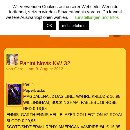
Wir verwenden Cookies auf unserer Webseite. Wenn du
fortfährst, setzen wir dein Einverständnis voraus. Du kannst
weitere Auswahloptionen wählen.
Einstellungen und Infos
menü
home
rubrik
buch
comic
spiel
fotos
shop
OK
mehr erfahren
Finden
Panini Novis KW 32
von
Gerd
am 9. August 2012
Panini
Paperbacks
MAGDALENA #2 DAS EINE, WAHRE KREUZ € 16,95
WILLINGHAM, BUCKINGHAM: FABLES #16 ROSE
RED € 16,95
ENNIS: GARTH ENNIS HELLBLAZER COLLECTION #2 ROYAL
BLOOD € 29,95
SCOTT/SNYDER/MURPHY: AMERICAN VAMPIRE #4 € 16,95