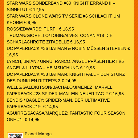
STAR WARS SONDERBAND #69 KNIGHT ERRAND II –
SINNFLUT € 12,95
STAR WARS CLONE WARS TV SERIE #6 SCHLACHT UM
KHORM € 9,95
ROSS/EDWARDS: TURF € 16,95
TRUMAN/GIORELLO/TOBIN/ALVES: CONAN #18 DIE
SCHARLACHROTE ZITADELLE € 16,95
DC PAPERBACK #36 BATMAN & ROBIN MÜSSEN STERBEN €
16,95
LYNCH, BRIAN / URRU, RANCO: ANGEL PRÄSENTIERT #5
ANGEL & ILLYRIA – HEIMSUCHUNG € 19,95
DC PAPERBACK #38 BATMAN: KNIGHTFALL – DER STURZ
DES DUNKLEN RITTERS 2 € 24,95
WELLS/GALE/KITSON/BACHALO/JIMENEZ: MARVEL
PAPERBACK #28 SPIDER-MAN: EIN NEUER TAG 2 € 16,95
BENDIS / BAGLEY: SPIDER-MAN, DER ULTIMATIVE
PAPERBACK #19 € 14,95
AGUIRRE/SACASA/MARQUEZ: FANTASTIC FOUR SEASON
ONE #1 € 14,95
Planet Manga