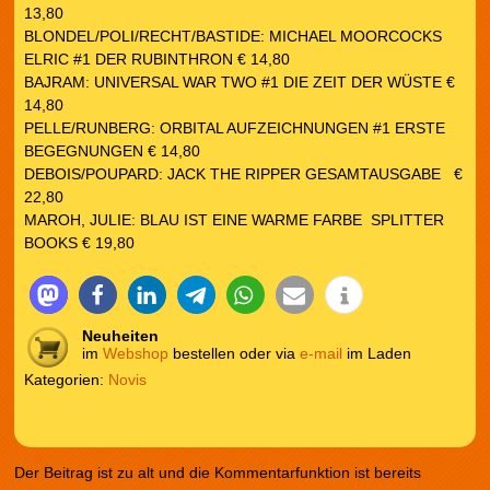
13,80
BLONDEL/POLI/RECHT/BASTIDE: MICHAEL MOORCOCKS
ELRIC #1 DER RUBINTHRON € 14,80
BAJRAM: UNIVERSAL WAR TWO #1 DIE ZEIT DER WÜSTE €
14,80
PELLE/RUNBERG: ORBITAL AUFZEICHNUNGEN #1 ERSTE
BEGEGNUNGEN € 14,80
DEBOIS/POUPARD: JACK THE RIPPER GESAMTAUSGABE €
22,80
MAROH, JULIE: BLAU IST EINE WARME FARBE SPLITTER
BOOKS € 19,80
Neuheiten
im
Webshop
bestellen oder via
e-mail
im Laden
Kategorien:
Novis
Der Beitrag ist zu alt und die Kommentarfunktion ist bereits