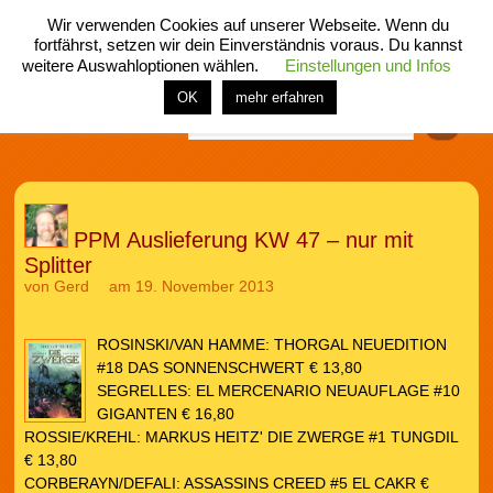
Wir verwenden Cookies auf unserer Webseite. Wenn du
fortfährst, setzen wir dein Einverständnis voraus. Du kannst
weitere Auswahloptionen wählen.
Einstellungen und Infos
menü
home
rubrik
buch
comic
spiel
fotos
shop
OK
mehr erfahren
Finden
PPM Auslieferung KW 47 – nur mit
Splitter
von
Gerd
am 19. November 2013
ROSINSKI/VAN HAMME: THORGAL NEUEDITION
#18 DAS SONNENSCHWERT € 13,80
SEGRELLES: EL MERCENARIO NEUAUFLAGE #10
GIGANTEN € 16,80
ROSSIE/KREHL: MARKUS HEITZ' DIE ZWERGE #1 TUNGDIL
€ 13,80
CORBERAYN/DEFALI: ASSASSINS CREED #5 EL CAKR €