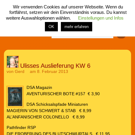
Wir verwenden Cookies auf unserer Webseite. Wenn du
fortfährst, setzen wir dein Einverständnis voraus. Du kannst
weitere Auswahloptionen wählen.
Einstellungen und Infos
menü
home
rubrik
buch
comic
spiel
fotos
shop
OK
mehr erfahren
Finden
Ulisses Auslieferung KW 6
von
Gerd
am 8. Februar 2013
DSA Magazin
AVENTURISCHER BOTE #157 € 3,90
DSA Schicksalspfade Miniaturen
MAGIERIN VON SCHWERT & STAB € 8,99
AL’ANFANISCHER COLONELLO € 8,99
Pathfinder RSP
DIE EROBERUNG DES BLUTSCHWURTALS € 11,95