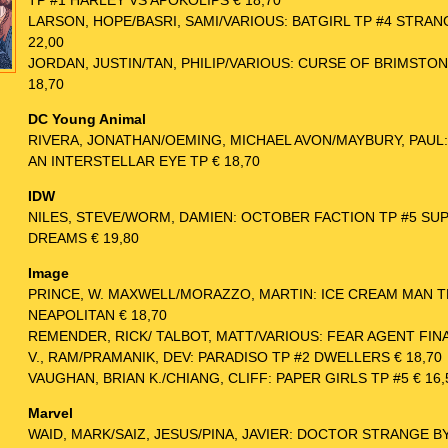
TP #1 HARLEY VS APOKOLIPS € 18,70
LARSON, HOPE/BASRI, SAMI/VARIOUS: BATGIRL TP #4 STRA
22,00
JORDAN, JUSTIN/TAN, PHILIP/VARIOUS: CURSE OF BRIMSTON
18,70
DC Young Animal
RIVERA, JONATHAN/OEMING, MICHAEL AVON/MAYBURY, PAUL
AN INTERSTELLAR EYE TP € 18,70
IDW
NILES, STEVE/WORM, DAMIEN: OCTOBER FACTION TP #5 S
DREAMS € 19,80
Image
PRINCE, W. MAXWELL/MORAZZO, MARTIN: ICE CREAM MAN T
NEAPOLITAN € 18,70
REMENDER, RICK/ TALBOT, MATT/VARIOUS: FEAR AGENT FINAL
V., RAM/PRAMANIK, DEV: PARADISO TP #2 DWELLERS € 18,70
VAUGHAN, BRIAN K./CHIANG, CLIFF: PAPER GIRLS TP #5 € 16,
Marvel
WAID, MARK/SAIZ, JESUS/PINA, JAVIER: DOCTOR STRANGE B