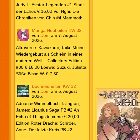
Weiß & Blut #8 … und Gedärme €
Judy I.: Avatar-Legenden #1 Stadt
26,00 Buscema, Sal / Dematteis, J.
der Echos € 16,00 Vo, Nghi: Die
M.: Spektakuläre Spider-Man – Die
Chroniken von Chih #4 Mammoths
Collection € 149,00 Avengers 2024
at the Gates € 15,00 Edition Roter
Manga Neuheiten KW 32:
#31 € 5,99 Spider-Man 2025 #9
Drache: Schröer, Anne: Der letzte
von
Dom
am
7. August
Angriff der Aliens € 7,99
Kreis PB #2 Erwachen € 18,00
2026
:
Grace O`Malley: Ciseau, Karolyn:
Altraverse: Kawakami, Taiki: Meine
Dragonblood Academy HC #2 …to
Wiedergeburt als Schleim in einer
kill a Monster € 25,00 Heyne: Bähr,
anderen Welt – Collectors Edition
Emily: Tainted Vows – Gods of New
#30 € 16,00 Loewe: Suzuki, Julietta:
Olympia PB € 17,00 Kim, Sophie:
Süße Bisse #6 € 7,50
Fate’s Thread-Reihe PB #2 Der Gott
und der Geist € 17,00 Vonnegut,
Buchneuheiten KW 32
Kurt: Katzenwiege PB € 17,00
von
Dom
am
6. August
2026
:
Corey, James: The Captive’s War
HC #2 Der Glaube der Bestien €
Adrian & Wimmelbuch: Islington,
24,00 Piper: Yang, Neon: Die letzte
James: Licanius Saga PB #2 An
Tochter der Drachen PB € 18,00
Echo of Things to come € 20,00
Edition Roter Drache: Schröer,
Anne: Der letzte Kreis PB #2
Erwachen € 18,00 Heyne: Herbert,