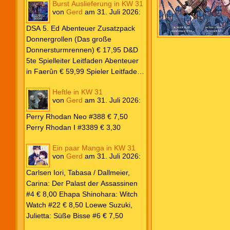
Burst Auslieferung in KW 31
Frank: Der Pandora-Zyklus PB #1
von
Gerd
am
31. Juli 2026
:
Die Reise nach Pandora € 16,00
Corey, James: The Captive’s War
DSA 5. Ed Abenteuer Zusatzpack
HC #2 Der Glaube der Bestien €
Donnergrollen (Das große
24,00 Loewe: Suzuki, Julietta: Süße
Donnersturmrennen) € 17,95 D&D
Bisse #6 € 7,50
5te Spielleiter Leitfaden Abenteuer
in Faerûn € 59,99 Spieler Leitfaden
Helden von Faerûn € 49,99
Heftle in KW 31
von
Gerd
am
31. Juli 2026
:
Perry Rhodan Neo #388 € 7,50
Perry Rhodan I #3389 € 3,30
Ein paar Manga in KW 31
von
Gerd
am
31. Juli 2026
:
Carlsen Iori, Tabasa / Dallmeier,
Carina: Der Palast der Assassinen
#4 € 8,00 Ehapa Shinohara: Witch
Watch #22 € 8,50 Loewe Suzuki,
Julietta: Süße Bisse #6 € 7,50