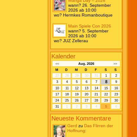
Manga Day – 2026
wann? 26. September
2026 ab 10:00
wo? Hermkes Romanboutique
Main Spiele Con 2026
wann? 5. September
2026 ab 10:00
wo? JUZ Zellerau
Kalender
<<
Aug. 2026
>>
M
D
M
D
F
S
S
27
28
29
30
31
1
2
8
3
4
5
6
7
9
10
11
12
13
14
15
16
17
18
19
20
21
22
23
24
25
26
27
28
29
30
31
1
2
3
4
5
6
Neueste Kommentare
Gerd
zu
Das Flirren der
Hoffnung
: