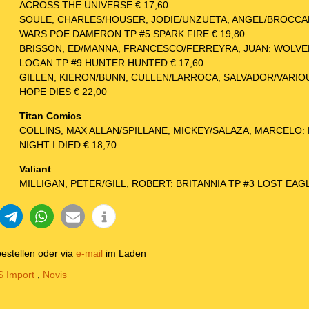
ACROSS THE UNIVERSE € 17,60
SOULE, CHARLES/HOUSER, JODIE/UNZUETA, ANGEL/BROCCA
WARS POE DAMERON TP #5 SPARK FIRE € 19,80
BRISSON, ED/MANNA, FRANCESCO/FERREYRA, JUAN: WOLVE
LOGAN TP #9 HUNTER HUNTED € 17,60
GILLEN, KIERON/BUNN, CULLEN/LARROCA, SALVADOR/VARIOU
HOPE DIES € 22,00
Titan Comics
COLLINS, MAX ALLAN/SPILLANE, MICKEY/SALAZA, MARCELO:
NIGHT I DIED € 18,70
Valiant
MILLIGAN, PETER/GILL, ROBERT: BRITANNIA TP #3 LOST EAG
estellen oder via
e-mail
im Laden
 Import
,
Novis