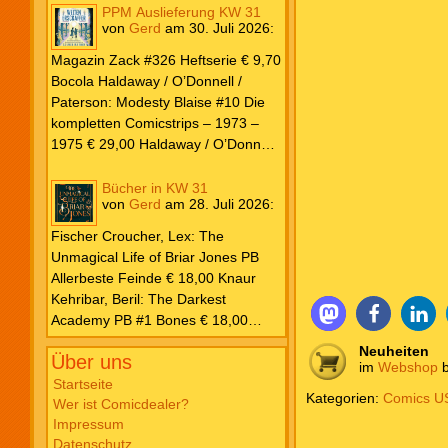
PPM Auslieferung KW 31
von
Gerd
am
30. Juli 2026
:
Magazin Zack #326 Heftserie € 9,70
Bocola Haldaway / O’Donnell /
Paterson: Modesty Blaise #10 Die
kompletten Comicstrips – 1973 –
1975 € 29,00 Haldaway / O’Donnell
/ Paterson: Modesty Blaise #9 Die
kompletten Comicstrips – 1972 –
Bücher in KW 31
von
Gerd
am
28. Juli 2026
:
1973 € 29,00 Knesebeck Hendrix,
John: Die Weltenerschaffer Die
Fischer Croucher, Lex: The
fantastische Freundschaft von C.S.
Unmagical Life of Briar Jones PB
Lewis & J.R.R. Tolkien € 30,00
Allerbeste Feinde € 18,00 Knaur
Weissblech Luba Wolfsschwanz #22
Kehribar, Beril: The Darkest
€ 4,90 Horror Schocker #81 € 4,90
Academy PB #1 Bones € 18,00
Lübbe Odette, Tessonja: Fair Isle
Neuheiten
Über uns
Trilogie PB #3 To Spark a Fae War €
im
Webshop
b
18,00 Bramble Hardcover Priest: Lie
Startseite
Kategorien:
Comics US
Wer ist Comicdealer?
Huo Jiao Chou HC #1 Drowning
Impressum
Sorrows in Raging Fire € 25,00
Datenschutz
Carlsen Davon, Isla: Blackened