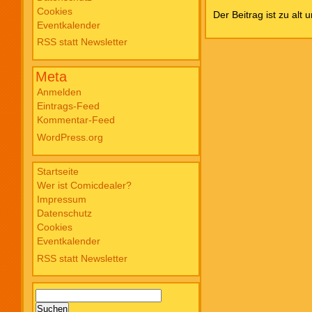
Cookies
Blade PB #3 Of Blackened Blood €
Der Beitrag ist zu alt 
Eventkalender
18,00
RSS statt Newsletter
Meta
Anmelden
Eintrags-Feed
Kommentar-Feed
WordPress.org
Startseite
Wer ist Comicdealer?
Impressum
Datenschutz
Cookies
Eventkalender
RSS statt Newsletter
Suchen
nach: