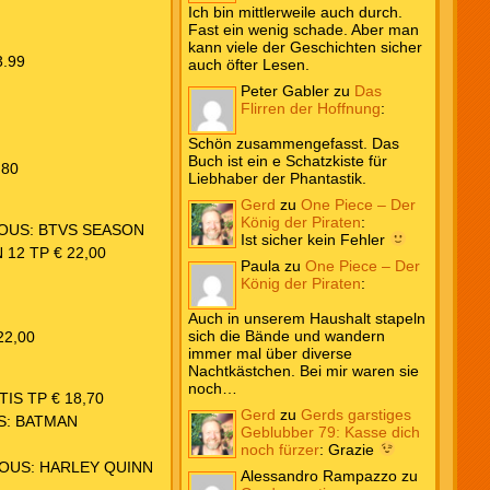
Ich bin mittlerweile auch durch.
Fast ein wenig schade. Aber man
kann viele der Geschichten sicher
.99
auch öfter Lesen.
Peter Gabler
zu
Das
Flirren der Hoffnung
:
Schön zusammengefasst. Das
Buch ist ein e Schatzkiste für
,80
Liebhaber der Phantastik.
Gerd
zu
One Piece – Der
König der Piraten
:
IOUS: BTVS SEASON
Ist sicher kein Fehler
12 TP € 22,00
Paula
zu
One Piece – Der
König der Piraten
:
Auch in unserem Haushalt stapeln
sich die Bände und wandern
22,00
immer mal über diverse
Nachtkästchen. Bei mir waren sie
noch…
IS TP € 18,70
Gerd
zu
Gerds garstiges
S: BATMAN
Geblubber 79: Kasse dich
noch fürzer
:
Grazie
IOUS: HARLEY QUINN
Alessandro Rampazzo
zu