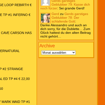
Gerds garstiges
Geblubber 79: Kasse dich
NGE LOOP REBIRTH €
noch fürzer
:
Sei grande Gerd!
Gerd
zu
Gerds garstiges
E TP #1 INFERNO €
Geblubber 78: Der
schlafende Gott
:
Danke Alessandro und auch an
dich sorry, für die Dublette… Zum
Glück hattest du den alten Beitrag
: CAVE CARSON HAS
nicht gehört…
Archive
Archive
UPERNATURAL
P #2 STRANGE
 ED TP #4 € 22,00
50
Y MARK WAID TP #1