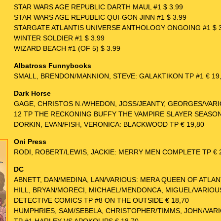
STAR WARS AGE REPUBLIC DARTH MAUL #1 $ 3.99
STAR WARS AGE REPUBLIC QUI-GON JINN #1 $ 3.99
STARGATE ATLANTIS UNIVERSE ANTHOLOGY ONGOING #1 $ 3
WINTER SOLDIER #1 $ 3.99
WIZARD BEACH #1 (OF 5) $ 3.99
Albatross Funnybooks
SMALL, BRENDON/MANNION, STEVE: GALAKTIKON TP #1 € 19
Dark Horse
GAGE, CHRISTOS N./WHEDON, JOSS/JEANTY, GEORGES/VAR
12 TP THE RECKONING BUFFY THE VAMPIRE SLAYER SEASON 
DORKIN, EVAN/FISH, VERONICA: BLACKWOOD TP € 19,80
Oni Press
RODI, ROBERT/LEWIS, JACKIE: MERRY MEN COMPLETE TP € 
DC
ABNETT, DAN/MEDINA, LAN/VARIOUS: MERA QUEEN OF ATLANT
HILL, BRYAN/MORECI, MICHAEL/MENDONCA, MIGUEL/VARIOU
DETECTIVE COMICS TP #8 ON THE OUTSIDE € 18,70
HUMPHRIES, SAM/SEBELA, CHRISTOPHER/TIMMS, JOHN/VAR