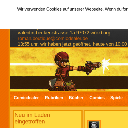
Wir verwenden Cookies auf unserer Webseite. Wenn du fortf
hermkes romanboutique
comics spiele bücher
valentin-becker-strasse 1a 97072 würzburg
roman.boutique@comicdealer.de
13:55 uhr. wir haben jetzt geöffnet. heute von 10:00
Comicdealer
Rubriken
Bücher
Comics
Spiele
Neu im Laden
eingetroffen