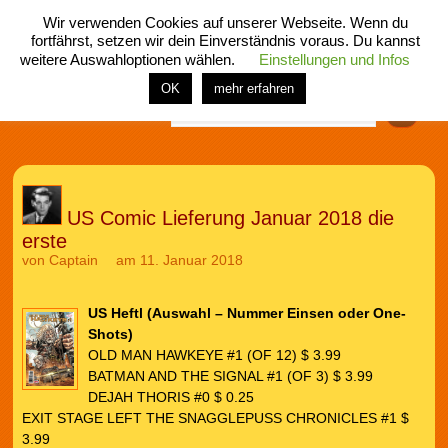
Wir verwenden Cookies auf unserer Webseite. Wenn du
fortfährst, setzen wir dein Einverständnis voraus. Du kannst
weitere Auswahloptionen wählen.
Einstellungen und Infos
menü
home
rubrik
buch
comic
spiel
fotos
shop
OK
mehr erfahren
Finden
US Comic Lieferung Januar 2018 die
erste
von
Captain
am 11. Januar 2018
US Heftl (Auswahl – Nummer Einsen oder One-
Shots)
OLD MAN HAWKEYE #1 (OF 12) $ 3.99
BATMAN AND THE SIGNAL #1 (OF 3) $ 3.99
DEJAH THORIS #0 $ 0.25
EXIT STAGE LEFT THE SNAGGLEPUSS CHRONICLES #1 $
3.99