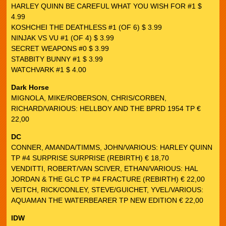
HARLEY QUINN BE CAREFUL WHAT YOU WISH FOR #1 $
4.99
KOSHCHEI THE DEATHLESS #1 (OF 6) $ 3.99
NINJAK VS VU #1 (OF 4) $ 3.99
SECRET WEAPONS #0 $ 3.99
STABBITY BUNNY #1 $ 3.99
WATCHVARK #1 $ 4.00
Dark Horse
MIGNOLA, MIKE/ROBERSON, CHRIS/CORBEN,
RICHARD/VARIOUS: HELLBOY AND THE BPRD 1954 TP €
22,00
DC
CONNER, AMANDA/TIMMS, JOHN/VARIOUS: HARLEY QUINN
TP #4 SURPRISE SURPRISE (REBIRTH) € 18,70
VENDITTI, ROBERT/VAN SCIVER, ETHAN/VARIOUS: HAL
JORDAN & THE GLC TP #4 FRACTURE (REBIRTH) € 22,00
VEITCH, RICK/CONLEY, STEVE/GUICHET, YVEL/VARIOUS:
AQUAMAN THE WATERBEARER TP NEW EDITION € 22,00
IDW