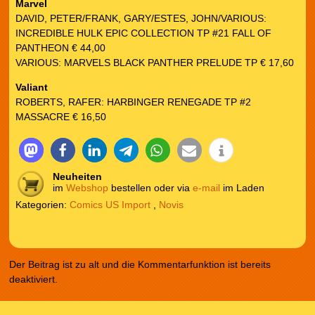
Marvel
DAVID, PETER/FRANK, GARY/ESTES, JOHN/VARIOUS:
INCREDIBLE HULK EPIC COLLECTION TP #21 FALL OF
PANTHEON € 44,00
VARIOUS: MARVELS BLACK PANTHER PRELUDE TP € 17,60
Valiant
ROBERTS, RAFER: HARBINGER RENEGADE TP #2
MASSACRE € 16,50
Neuheiten
im
Webshop
bestellen oder via
e-mail
im Laden
Kategorien:
Comics US Import
,
Novis
Der Beitrag ist zu alt und die Kommentarfunktion ist bereits
deaktiviert.