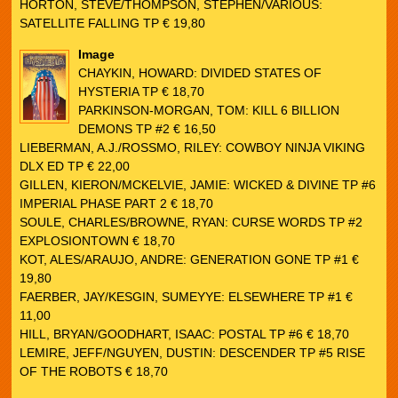
HORTON, STEVE/THOMPSON, STEPHEN/VARIOUS:
SATELLITE FALLING TP € 19,80
Image
CHAYKIN, HOWARD: DIVIDED STATES OF
HYSTERIA TP € 18,70
PARKINSON-MORGAN, TOM: KILL 6 BILLION
DEMONS TP #2 € 16,50
LIEBERMAN, A.J./ROSSMO, RILEY: COWBOY NINJA VIKING
DLX ED TP € 22,00
GILLEN, KIERON/MCKELVIE, JAMIE: WICKED & DIVINE TP #6
IMPERIAL PHASE PART 2 € 18,70
SOULE, CHARLES/BROWNE, RYAN: CURSE WORDS TP #2
EXPLOSIONTOWN € 18,70
KOT, ALES/ARAUJO, ANDRE: GENERATION GONE TP #1 €
19,80
FAERBER, JAY/KESGIN, SUMEYYE: ELSEWHERE TP #1 €
11,00
HILL, BRYAN/GOODHART, ISAAC: POSTAL TP #6 € 18,70
LEMIRE, JEFF/NGUYEN, DUSTIN: DESCENDER TP #5 RISE
OF THE ROBOTS € 18,70