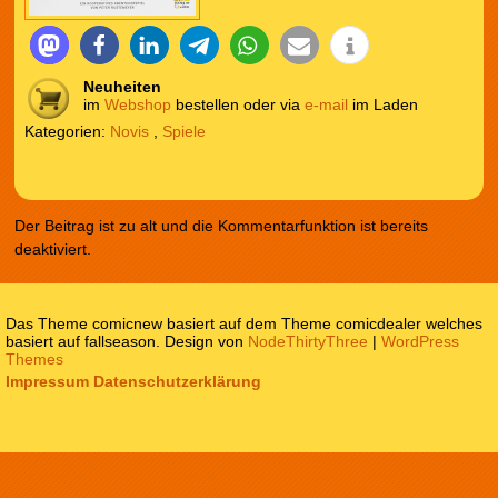
Neuheiten
im
Webshop
bestellen oder via
e-mail
im Laden
Kategorien:
Novis
,
Spiele
Der Beitrag ist zu alt und die Kommentarfunktion ist bereits
deaktiviert.
Das Theme comicnew basiert auf dem Theme comicdealer welches
basiert auf fallseason. Design von
NodeThirtyThree
|
WordPress
Themes
Impressum
Datenschutzerklärung