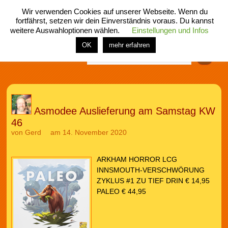
Wir verwenden Cookies auf unserer Webseite. Wenn du
fortfährst, setzen wir dein Einverständnis voraus. Du kannst
weitere Auswahloptionen wählen.
Einstellungen und Infos
menü
home
rubrik
buch
comic
spiel
fotos
shop
OK
mehr erfahren
Finden
Asmodee Auslieferung am Samstag KW
46
von
Gerd
am 14. November 2020
ARKHAM HORROR LCG
INNSMOUTH-VERSCHWÖRUNG
ZYKLUS #1 ZU TIEF DRIN € 14,95
PALEO € 44,95