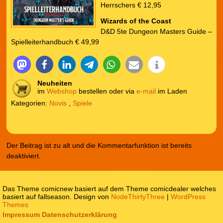
Herrschers € 12,95
Wizards of the Coast
D&D 5te Dungeon Masters Guide –
Spielleiterhandbuch € 49,99
Neuheiten
im
Webshop
bestellen oder via
e-mail
im Laden
Kategorien:
Novis
,
Spiele
Der Beitrag ist zu alt und die Kommentarfunktion ist bereits
deaktiviert.
Das Theme comicnew basiert auf dem Theme comicdealer welches
basiert auf fallseason. Design von
NodeThirtyThree
|
WordPress
Themes
Impressum
Datenschutzerklärung