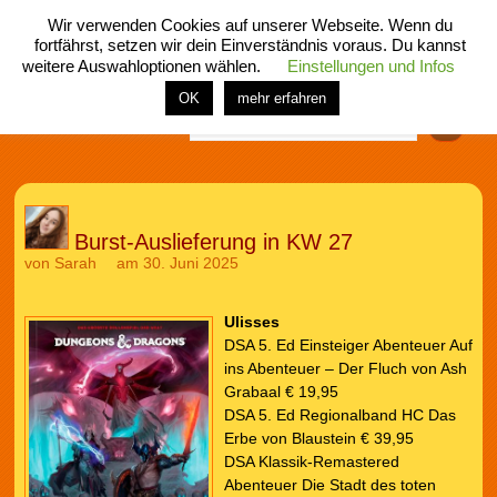
Wir verwenden Cookies auf unserer Webseite. Wenn du
fortfährst, setzen wir dein Einverständnis voraus. Du kannst
weitere Auswahloptionen wählen.
Einstellungen und Infos
menü
home
rubrik
buch
comic
spiel
fotos
shop
OK
mehr erfahren
Finden
Burst-Auslieferung in KW 27
von
Sarah
am 30. Juni 2025
Ulisses
DSA 5. Ed Einsteiger Abenteuer Auf
ins Abenteuer – Der Fluch von Ash
Grabaal € 19,95
DSA 5. Ed Regionalband HC Das
Erbe von Blaustein € 39,95
DSA Klassik-Remastered
Abenteuer Die Stadt des toten