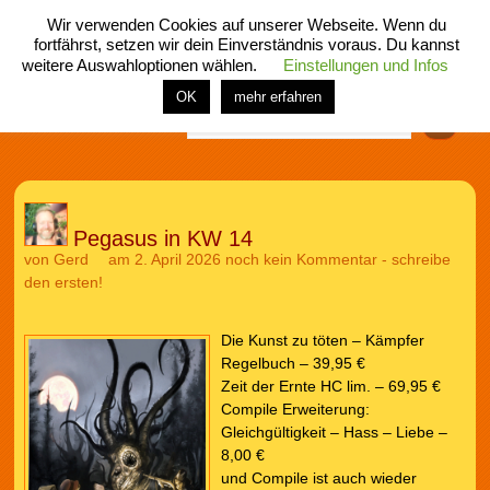
Wir verwenden Cookies auf unserer Webseite. Wenn du
fortfährst, setzen wir dein Einverständnis voraus. Du kannst
weitere Auswahloptionen wählen.
Einstellungen und Infos
menü
home
rubrik
buch
comic
spiel
fotos
shop
OK
mehr erfahren
Finden
Pegasus in KW 14
von
Gerd
am 2. April 2026
noch kein Kommentar - schreibe
den ersten!
Die Kunst zu töten – Kämpfer
Regelbuch – 39,95 €
Zeit der Ernte HC lim. – 69,95 €
Compile Erweiterung:
Gleichgültigkeit – Hass – Liebe –
8,00 €
und Compile ist auch wieder