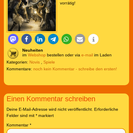
vorrätig!
Neuheiten
im
Webshop
bestellen oder via
e-mail
im Laden
Kategorien:
Novis
,
Spiele
noch kein Kommentar - schreibe den ersten!
Einen Kommentar schreiben
Deine E-Mail-Adresse wird nicht veröffentlicht.
Erforderliche
Felder sind mit
*
markiert
Kommentar
*