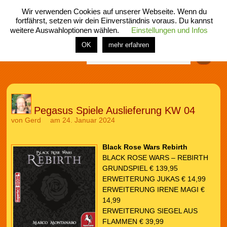
Wir verwenden Cookies auf unserer Webseite. Wenn du
fortfährst, setzen wir dein Einverständnis voraus. Du kannst
weitere Auswahloptionen wählen.
Einstellungen und Infos
menü
home
rubrik
buch
comic
spiel
fotos
shop
OK
mehr erfahren
Finden
Pegasus Spiele Auslieferung KW 04
von
Gerd
am 24. Januar 2024
Black Rose Wars Rebirth
BLACK ROSE WARS – REBIRTH
GRUNDSPIEL € 139,95
ERWEITERUNG JUKAS € 14,99
ERWEITERUNG IRENE MAGI €
14,99
ERWEITERUNG SIEGEL AUS
FLAMMEN € 39,99