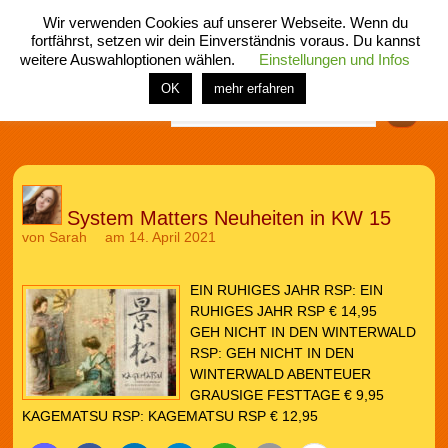
Wir verwenden Cookies auf unserer Webseite. Wenn du
fortfährst, setzen wir dein Einverständnis voraus. Du kannst
weitere Auswahloptionen wählen.
Einstellungen und Infos
menü
home
rubrik
buch
comic
spiel
fotos
shop
OK
mehr erfahren
Finden
System Matters Neuheiten in KW 15
von
Sarah
am 14. April 2021
EIN RUHIGES JAHR RSP: EIN
RUHIGES JAHR RSP € 14,95
GEH NICHT IN DEN WINTERWALD
RSP: GEH NICHT IN DEN
WINTERWALD ABENTEUER
GRAUSIGE FESTTAGE € 9,95
KAGEMATSU RSP: KAGEMATSU RSP € 12,95