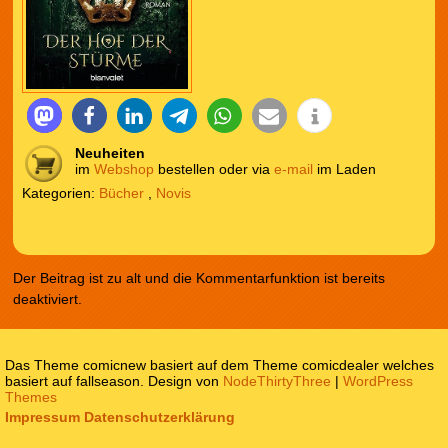
Neuheiten
im
Webshop
bestellen oder via
e-mail
im Laden
Kategorien:
Bücher
,
Novis
Der Beitrag ist zu alt und die Kommentarfunktion ist bereits
deaktiviert.
Das Theme comicnew basiert auf dem Theme comicdealer welches
basiert auf fallseason. Design von
NodeThirtyThree
|
WordPress
Themes
Impressum
Datenschutzerklärung