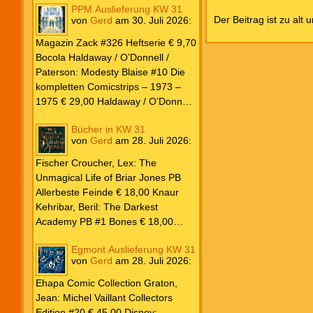
PPM Auslieferung KW 31
Der Beitrag ist zu alt 
von
Gerd
am
30. Juli 2026
:
Magazin Zack #326 Heftserie € 9,70
Bocola Haldaway / O’Donnell /
Paterson: Modesty Blaise #10 Die
kompletten Comicstrips – 1973 –
1975 € 29,00 Haldaway / O’Donnell
/ Paterson: Modesty Blaise #9 Die
Bücher in KW 31
kompletten Comicstrips – 1972 –
von
Gerd
am
28. Juli 2026
:
1973 € 29,00 Knesebeck Hendrix,
John: Die Weltenerschaffer Die
Fischer Croucher, Lex: The
fantastische Freundschaft von C.S.
Unmagical Life of Briar Jones PB
Lewis & J.R.R. Tolkien € 30,00
Allerbeste Feinde € 18,00 Knaur
Weissblech Luba Wolfsschwanz #22
Kehribar, Beril: The Darkest
€ 4,90 Horror Schocker #81 € 4,90
Academy PB #1 Bones € 18,00
Lübbe Odette, Tessonja: Fair Isle
Egmont Auslieferung KW 31
Trilogie PB #3 To Spark a Fae War €
von
Gerd
am
28. Juli 2026
:
18,00 Bramble Hardcover Priest: Lie
Huo Jiao Chou HC #1 Drowning
Ehapa Comic Collection Graton,
Sorrows in Raging Fire € 25,00
Jean: Michel Vaillant Collectors
Carlsen Davon, Isla: Blackened
Edition #20 € 45,00 Disney: