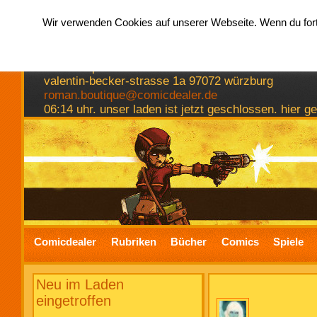
Wir verwenden Cookies auf unserer Webseite. Wenn du fortf
hermkes romanboutique
comics spiele bücher
valentin-becker-strasse 1a 97072 würzburg
roman.boutique@comicdealer.de
06:14 uhr. unser laden ist jetzt geschlossen. hier 
Comicdealer
Rubriken
Bücher
Comics
Spiele
Neu im Laden
eingetroffen