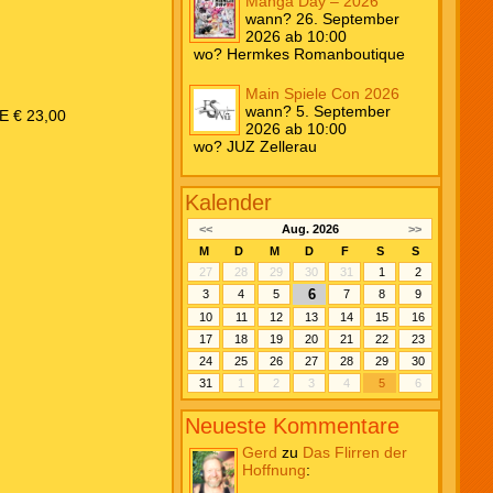
Manga Day – 2026
wann? 26. September
2026 ab 10:00
wo? Hermkes Romanboutique
Main Spiele Con 2026
wann? 5. September
 € 23,00
2026 ab 10:00
wo? JUZ Zellerau
Kalender
<<
Aug. 2026
>>
M
D
M
D
F
S
S
27
28
29
30
31
1
2
6
3
4
5
7
8
9
10
11
12
13
14
15
16
17
18
19
20
21
22
23
24
25
26
27
28
29
30
31
1
2
3
4
5
6
Neueste Kommentare
Gerd
zu
Das Flirren der
Hoffnung
: