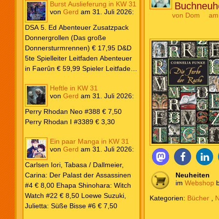
Burst Auslieferung in KW 31
Buchneuh
von
Gerd
am
31. Juli 2026
:
von
Dom
am
DSA 5. Ed Abenteuer Zusatzpack
Donnergrollen (Das große
Donnersturmrennen) € 17,95 D&D
5te Spielleiter Leitfaden Abenteuer
in Faerûn € 59,99 Spieler Leitfaden
Helden von Faerûn € 49,99
Heftle in KW 31
von
Gerd
am
31. Juli 2026
:
Perry Rhodan Neo #388 € 7,50
Perry Rhodan I #3389 € 3,30
Ein paar Manga in KW 31
von
Gerd
am
31. Juli 2026
:
Carlsen Iori, Tabasa / Dallmeier,
Carina: Der Palast der Assassinen
Neuheiten
im
Webshop
b
#4 € 8,00 Ehapa Shinohara: Witch
Watch #22 € 8,50 Loewe Suzuki,
Kategorien:
Bücher
,
N
Julietta: Süße Bisse #6 € 7,50