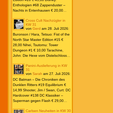
Blade PB #3 Of Blackened Blood €
Enthologien #68 Zappenduster –
18,00
Nachts in Entenhausen € 20,00
Egmont Manga Inoue, Takehiko:
Cross Cult Nachzügler in
Vagabond Master Edition #12 €
KW 31
24,00 Inagaki / Murata: Eyeshield
von
Gerd
am
28. Juli 2026
:
21 #18-19 Doppelband € 17,00
Buronson / Hara, Tetsuo: Fist of the
Fujimoto: Chainsaw Man #22 € 8,50
North Star Master Edition #15 €
Aoyama: Detektiv Conan #108 €
28,00 Nihei, Tsutomu: Tower
8,00 Eichinger, Daniel: Oventroja
Dungeon #1 € 10,00 Tarachine,
(Fortsetzung von Jovantore) €
John: Die Hexe vom Distelschloss
22,00 Iwatobi: Herr Unsichtbar und
#3 € 10,00
seine zukünftige Frau #3 € 14,00
Panini-Auslieferung in KW
31
von
Sarah
am
27. Juli 2026
:
DC Batman – Die Chroniken des
Dunklen Ritters #19 Equilibrium €
14,99 Shooter, Jim / Swan, Curt: DC
Hardcover #138 DC Klassiker –
Superman gegen Flash € 29,00
Ilhan, Atagun / Wilson, G. Willow:
Carlsen Neuheiten in KW 30
Poison Ivy #7 Kampf € 22,00