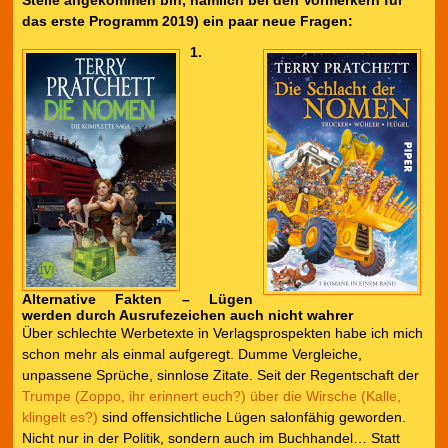
Stelle angekommen bin, nämlich bei den Vormerkern für
das erste Programm 2019) ein paar neue Fragen:
1.
Alternative Fakten – Lügen
werden durch Ausrufezeichen auch nicht wahrer
Über schlechte Werbetexte in Verlagsprospekten habe ich mich
schon mehr als einmal aufgeregt. Dumme Vergleiche,
unpassene Sprüche, sinnlose Zitate. Seit der Regentschaft der
Trumpe (Zoppo, ihr erinnert euch?) über die Wirsche (Kalle,
klingelt es?)
sind offensichtliche Lügen salonfähig geworden.
Nicht nur in der Politik, sondern auch im Buchhandel… Statt