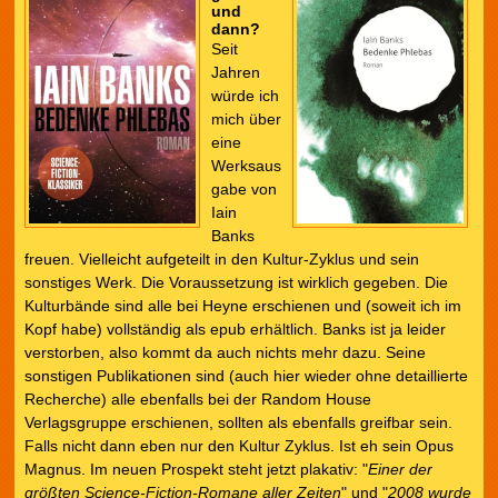
und
dann?
Seit
Jahren
würde ich
mich über
eine
Werksaus
gabe von
Iain
Banks
freuen. Vielleicht aufgeteilt in den Kultur-Zyklus und sein
sonstiges Werk. Die Voraussetzung ist wirklich gegeben. Die
Kulturbände sind alle bei Heyne erschienen und (soweit ich im
Kopf habe) vollständig als epub erhältlich. Banks ist ja leider
verstorben, also kommt da auch nichts mehr dazu. Seine
sonstigen Publikationen sind (auch hier wieder ohne detaillierte
Recherche) alle ebenfalls bei der Random House
Verlagsgruppe erschienen, sollten als ebenfalls greifbar sein.
Falls nicht dann eben nur den Kultur Zyklus. Ist eh sein Opus
Magnus. Im neuen Prospekt steht jetzt plakativ: "
Einer der
größten Science-Fiction-Romane aller Zeiten
" und "
2008 wurde