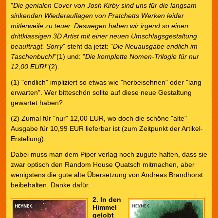
"
Die genialen Cover von Josh Kirby sind uns für die langsam
sinkenden Wiederauflagen von Pratchetts Werken leider
mitlerweile zu teuer. Deswegen haben wir irgend so einen
drittklassigen 3D Artist mit einer neuen Umschlagsgestaltung
beauftragt. Sorry
" steht da jetzt: "
Die Neuausgabe endlich im
Taschenbuch!
"(1) und: "
Die komplette Nomen-Trilogie für nur
12,00 EUR!
"(2).
(1) "endlich" impliziert so etwas wie "herbeisehnen" oder "lang
erwarten". Wer bitteschön sollte auf diese neue Gestaltung
gewartet haben?
(2) Zumal für "nur" 12,00 EUR, wo doch die schöne "alte"
Ausgabe für 10,99 EUR lieferbar ist (zum Zeitpunkt der Artikel-
Erstellung).
Dabei muss man dem Piper verlag noch zugute halten, dass sie
zwar optisch den Random House Quatsch mitmachen, aber
wenigstens die gute alte Übersetzung von Andreas Brandhorst
beibehalten. Danke dafür.
2. In den
Himmel
gelobt