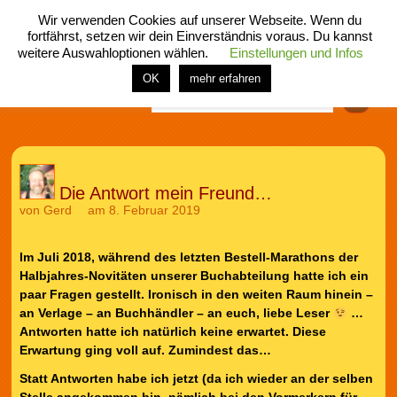
Wir verwenden Cookies auf unserer Webseite. Wenn du
fortfährst, setzen wir dein Einverständnis voraus. Du kannst
weitere Auswahloptionen wählen.
Einstellungen und Infos
menü
home
rubrik
buch
comic
spiel
fotos
shop
OK
mehr erfahren
Finden
Die Antwort mein Freund…
von
Gerd
am 8. Februar 2019
Im Juli 2018, während des letzten Bestell-Marathons der
Halbjahres-Novitäten unserer Buchabteilung hatte ich ein
paar Fragen gestellt. Ironisch in den weiten Raum hinein –
an Verlage – an Buchhändler – an euch, liebe Leser
…
Antworten hatte ich natürlich keine erwartet. Diese
Erwartung ging voll auf. Zumindest das…
Statt Antworten habe ich jetzt (da ich wieder an der selben