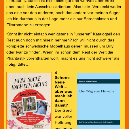
Literatur. Natürlich ist nicht alles gut und wertvoll aber es ist
eben auch kein Ausschlusskriterium. Also bitte. Versteckt weder
das eine vor den anderen, noch das andere vor meinen Augen.
Ich bin durchaus in der Lage mehr als nur Sprechblasen und
Filmromane zu ertragen.
Könnt ihr nicht einfach wenigstens in "unseren" Katalogteil den
Rest auch noch mit hinein nehmen? Ich will nicht durch das
komplette schwedische Möbelhaus gehen müssen um Billy
oder Ivar zu finden. Wenn ihr schon dem Rest der Welt die
Phantastik vorenthalten wollt, macht es uns nicht schwerer als
nötig. Bitte…
4.
Schöne
Neue
Welt –
aber was
mach ich
dann
damit?
Der Gerd
war voller
Hoffnung
und guter