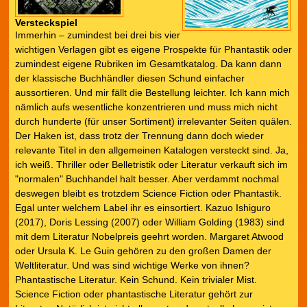
Versteckspiel
Immerhin – zumindest bei drei bis vier
wichtigen Verlagen gibt es eigene Prospekte für Phantastik oder
zumindest eigene Rubriken im Gesamtkatalog. Da kann dann
der klassische Buchhändler diesen Schund einfacher
aussortieren. Und mir fällt die Bestellung leichter. Ich kann mich
nämlich aufs wesentliche konzentrieren und muss mich nicht
durch hunderte (für unser Sortiment) irrelevanter Seiten quälen.
Der Haken ist, dass trotz der Trennung dann doch wieder
relevante Titel in den allgemeinen Katalogen versteckt sind. Ja,
ich weiß. Thriller oder Belletristik oder Literatur verkauft sich im
"normalen" Buchhandel halt besser. Aber verdammt nochmal
deswegen bleibt es trotzdem Science Fiction oder Phantastik.
Egal unter welchem Label ihr es einsortiert. Kazuo Ishiguro
(2017), Doris Lessing (2007) oder William Golding (1983) sind
mit dem Literatur Nobelpreis geehrt worden. Margaret Atwood
oder Ursula K. Le Guin gehören zu den großen Damen der
Weltliteratur. Und was sind wichtige Werke von ihnen?
Phantastische Literatur. Kein Schund. Kein trivialer Mist.
Science Fiction oder phantastische Literatur gehört zur