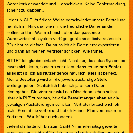
Warenkorb gewandelt und… abschicken. Keine Fehlermeldung,
scheint zu klappen…
Leider NICHT! Auf diese Weise verschwindet unsere Bestellung
nämlich im Nirwana, wie mir die freundliche Dame an der
Hotline erklärt. Wenn ich nicht über das passende
Warenwirtschaftssystem verfüge, geht das selbstverständlich
(!?) nicht so einfach. Da muss ich die Daten erst exportieren
und dann an meinen Vertreter schicken. Wie früher.
BITTE? Ich glaubs einfach nicht. Nicht nur, dass das System so
etwas nicht kann, sondern vor allem,
dass es keinen Fehler
ausgibt
(!). Ich als Nutzer denke natürlich, alles ist perfekt.
Meine Bestellung wird an die jeweils zuständige Stelle
weitergegeben. Schließlich habe ich ja unsere Daten
eingegeben. Die Vertreter wird das Ding dann schon selbst
über die PLZ zuordnen, bzw die Bestellmengen eben an die
jeweiligen Auslieferungen schicken. Vertreter brauche ich eh
nicht. Kommt nie vorbei und hat eh keinen Plan von unserem
Sortiment. War früher auch anders…
Jedenfalls hätte ich bis zum Sankt Nimmerleinstag gewartet,
wenn wir uns nicht zufällig telefonisch bei der Hotline gemeldet