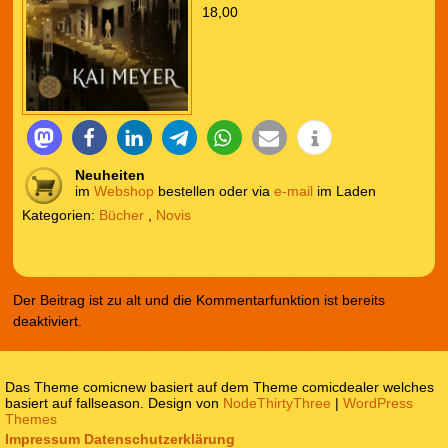
18,00
Neuheiten
im
Webshop
bestellen oder via
e-mail
im Laden
Kategorien:
Bücher
,
Novis
Der Beitrag ist zu alt und die Kommentarfunktion ist bereits
deaktiviert.
Das Theme comicnew basiert auf dem Theme comicdealer welches
basiert auf fallseason. Design von
NodeThirtyThree
|
WordPress
Themes
Impressum
Datenschutzerklärung