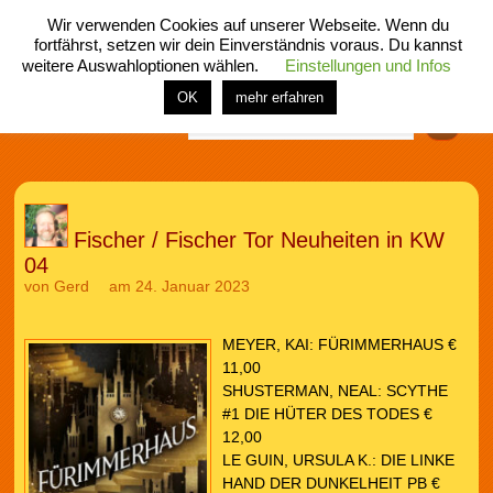
Wir verwenden Cookies auf unserer Webseite. Wenn du
fortfährst, setzen wir dein Einverständnis voraus. Du kannst
weitere Auswahloptionen wählen.
Einstellungen und Infos
menü
home
rubrik
buch
comic
spiel
fotos
shop
OK
mehr erfahren
Finden
Fischer / Fischer Tor Neuheiten in KW
04
von
Gerd
am 24. Januar 2023
MEYER, KAI: FÜRIMMERHAUS €
11,00
SHUSTERMAN, NEAL: SCYTHE
#1 DIE HÜTER DES TODES €
12,00
LE GUIN, URSULA K.: DIE LINKE
HAND DER DUNKELHEIT PB €