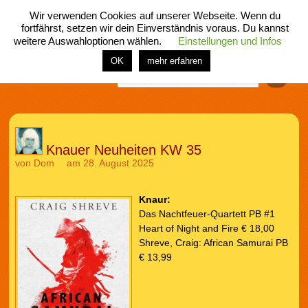
Wir verwenden Cookies auf unserer Webseite. Wenn du
fortfährst, setzen wir dein Einverständnis voraus. Du kannst
weitere Auswahloptionen wählen.
Einstellungen und Infos
menü
home
rubrik
buch
comic
spiel
fotos
shop
OK
mehr erfahren
Finden
Knauer Neuheiten KW 35
von
Dom
am 28. August 2025
Knaur:
Das Nachtfeuer-Quartett PB #1
Heart of Night and Fire € 18,00
Shreve, Craig: African Samurai PB
€ 13,99