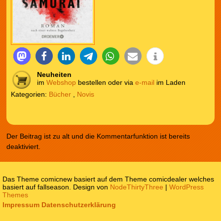
Neuheiten
im
Webshop
bestellen oder via
e-mail
im Laden
Kategorien:
Bücher
,
Novis
Der Beitrag ist zu alt und die Kommentarfunktion ist bereits
deaktiviert.
Das Theme comicnew basiert auf dem Theme comicdealer welches
basiert auf fallseason. Design von
NodeThirtyThree
|
WordPress
Themes
Impressum
Datenschutzerklärung