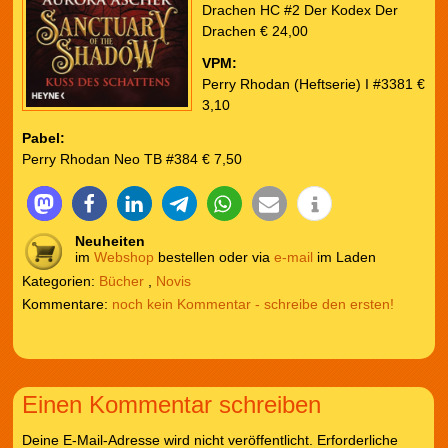
Drachen HC #2 Der Kodex Der
Drachen € 24,00
VPM:
Perry Rhodan (Heftserie) I #3381 €
3,10
Pabel:
Perry Rhodan Neo TB #384 € 7,50
Neuheiten
im
Webshop
bestellen oder via
e-mail
im Laden
Kategorien:
Bücher
,
Novis
noch kein Kommentar - schreibe den ersten!
Einen Kommentar schreiben
Deine E-Mail-Adresse wird nicht veröffentlicht.
Erforderliche