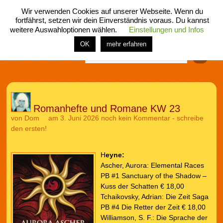
Wir verwenden Cookies auf unserer Webseite. Wenn du
fortfährst, setzen wir dein Einverständnis voraus. Du kannst
weitere Auswahloptionen wählen.
Einstellungen und Infos
menü
home
rubrik
buch
comic
spiel
fotos
shop
OK
mehr erfahren
Finden
Romanhefte und Romane KW 23
von
Dom
am 3. Juni 2026
noch kein Kommentar - schreibe
den ersten!
H
eyne:
Ascher, Aurora: Elemental Races
PB #1 Sanctuary of the Shadow –
Kuss der Schatten € 18,00
Tchaikovsky, Adrian: Die Zeit Saga
PB #4 Die Retter der Zeit € 18,00
Williamson, S. F.: Die Sprache der