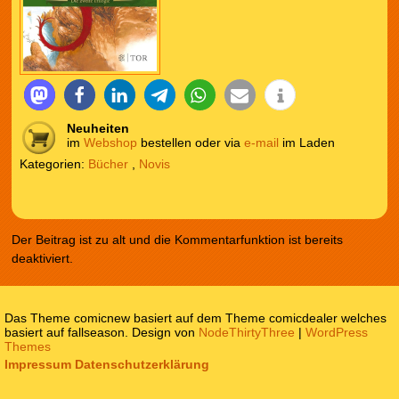
Neuheiten
im
Webshop
bestellen oder via
e-mail
im Laden
Kategorien:
Bücher
,
Novis
Der Beitrag ist zu alt und die Kommentarfunktion ist bereits
deaktiviert.
Das Theme comicnew basiert auf dem Theme comicdealer welches
basiert auf fallseason. Design von
NodeThirtyThree
|
WordPress
Themes
Impressum
Datenschutzerklärung