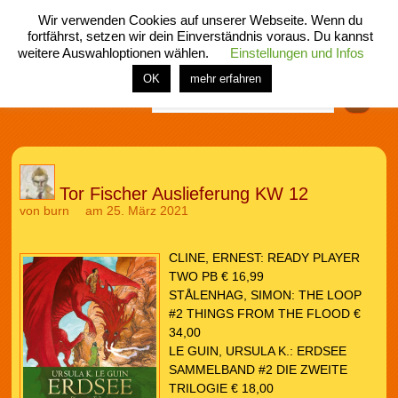
Wir verwenden Cookies auf unserer Webseite. Wenn du
fortfährst, setzen wir dein Einverständnis voraus. Du kannst
weitere Auswahloptionen wählen.
Einstellungen und Infos
menü
home
rubrik
buch
comic
spiel
fotos
shop
OK
mehr erfahren
Finden
Tor Fischer Auslieferung KW 12
von
burn
am 25. März 2021
CLINE, ERNEST: READY PLAYER
TWO PB € 16,99
STÅLENHAG, SIMON: THE LOOP
#2 THINGS FROM THE FLOOD €
34,00
LE GUIN, URSULA K.: ERDSEE
SAMMELBAND #2 DIE ZWEITE
TRILOGIE € 18,00