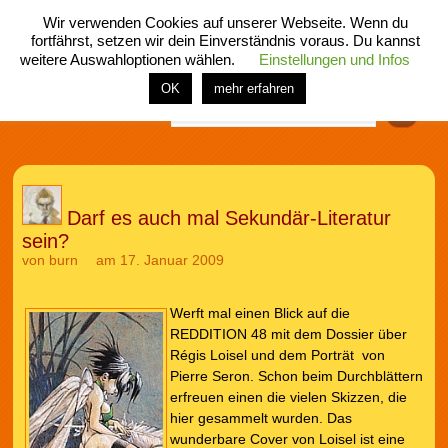
Wir verwenden Cookies auf unserer Webseite. Wenn du
fortfährst, setzen wir dein Einverständnis voraus. Du kannst
weitere Auswahloptionen wählen.
Einstellungen und Infos
menü
home
rubrik
buch
comic
spiel
fotos
shop
OK
mehr erfahren
Finden
Darf es auch mal Sekundär-Literatur
sein?
von
burn
am 17. Januar 2009
Werft mal einen Blick auf die
REDDITION 48 mit dem Dossier über
Régis Loisel und dem Porträt von
Pierre Seron. Schon beim Durchblättern
erfreuen einen die vielen Skizzen, die
hier gesammelt wurden. Das
wunderbare Cover von Loisel ist eine