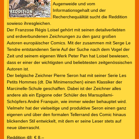
Augenweide und vom
Informationsgehalt und der
Recherchequälität sucht die Reddition
sowieso ihresgleichen.
Der Franzose Régis Loisel gehört mit seinen detailverliebten
und erdverbundenen Zeichnungen zu den ganz großen
Autoren europäischer Comics. Mit der zusammen mit Serge Le
Tendre entstandenen Serie Auf der Suche nach dem Vogel der
Zeit und seinem eigenen Werk Peter Pan hat Loisel bewiesen,
dass er einer der wichtigsten und beliebtesten zeitgenössischen
Autoren ist.
Der belgische Zeichner Pierre Seron hat mit seiner Serie Les
Petits Hommes (dt. Die Minimenschen) einen Klassiker der
Marcinelle-Schule geschaffen. Dabei ist der Zeichner alles
andere als ein Epigone oder Schüler des Marsupilami-
Schöpfers André Franquin, wie immer wieder behauptet wird.
Vielmehr hat der vielseitige und produktive Seron einen ganz
eigenen und über den formalen Tellerrand des Comic hinaus
blickenden Stil entwickelt, mit dem er seine Leser stets auf
neue überrascht.
Reddition 48; € 8,–