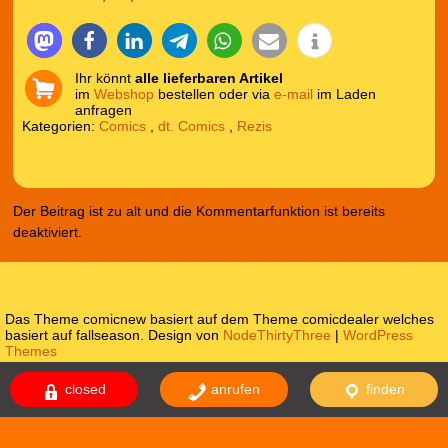
Ihr könnt
alle lieferbaren Artikel
im
Webshop
bestellen oder via
e-mail
im Laden
anfragen
Kategorien:
Comics
,
dt. Comics
,
Rezis
Der Beitrag ist zu alt und die Kommentarfunktion ist bereits
deaktiviert.
Das Theme comicnew basiert auf dem Theme comicdealer welches
basiert auf fallseason. Design von
NodeThirtyThree
|
WordPress
Themes
Impressum
Datenschutzerklärung
closed
anrufen
finden