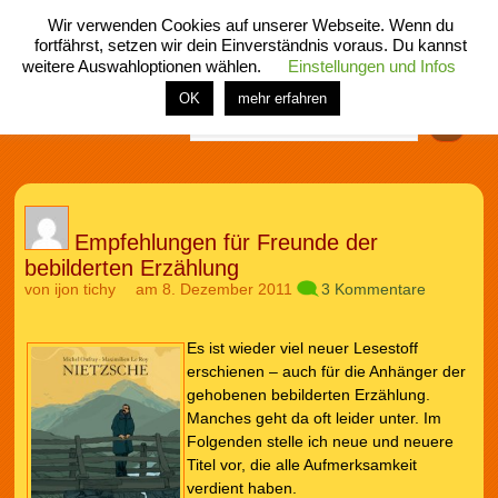
Wir verwenden Cookies auf unserer Webseite. Wenn du
fortfährst, setzen wir dein Einverständnis voraus. Du kannst
weitere Auswahloptionen wählen.
Einstellungen und Infos
menü
home
rubrik
buch
comic
spiel
fotos
shop
OK
mehr erfahren
Finden
Empfehlungen für Freunde der
bebilderten Erzählung
von
ijon tichy
am 8. Dezember 2011
3 Kommentare
Es ist wieder viel neuer Lesestoff
erschienen – auch für die Anhänger der
gehobenen bebilderten Erzählung.
Manches geht da oft leider unter. Im
Folgenden stelle ich neue und neuere
Titel vor, die alle Aufmerksamkeit
verdient haben.