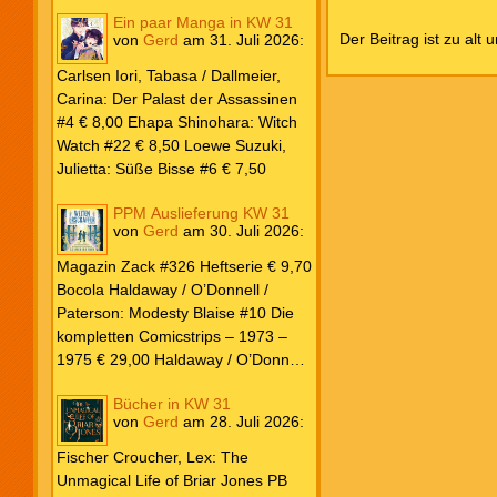
Ein paar Manga in KW 31
Der Beitrag ist zu alt 
von
Gerd
am
31. Juli 2026
:
Carlsen Iori, Tabasa / Dallmeier,
Carina: Der Palast der Assassinen
#4 € 8,00 Ehapa Shinohara: Witch
Watch #22 € 8,50 Loewe Suzuki,
Julietta: Süße Bisse #6 € 7,50
PPM Auslieferung KW 31
von
Gerd
am
30. Juli 2026
:
Magazin Zack #326 Heftserie € 9,70
Bocola Haldaway / O’Donnell /
Paterson: Modesty Blaise #10 Die
kompletten Comicstrips – 1973 –
1975 € 29,00 Haldaway / O’Donnell
/ Paterson: Modesty Blaise #9 Die
Bücher in KW 31
kompletten Comicstrips – 1972 –
von
Gerd
am
28. Juli 2026
:
1973 € 29,00 Knesebeck Hendrix,
John: Die Weltenerschaffer Die
Fischer Croucher, Lex: The
fantastische Freundschaft von C.S.
Unmagical Life of Briar Jones PB