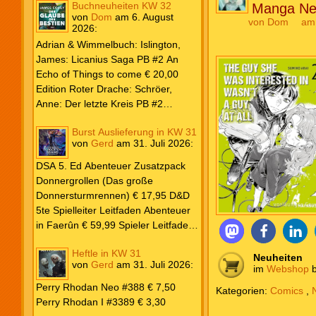
Buchneuheiten KW 32
Manga Ne
von
Dom
am
6. August
von
Dom
am
2026
:
Adrian & Wimmelbuch: Islington,
James: Licanius Saga PB #2 An
Echo of Things to come € 20,00
Edition Roter Drache: Schröer,
Anne: Der letzte Kreis PB #2
Erwachen € 18,00 Heyne: Herbert,
Burst Auslieferung in KW 31
Frank: Der Pandora-Zyklus PB #1
von
Gerd
am
31. Juli 2026
:
Die Reise nach Pandora € 16,00
Corey, James: The Captive’s War
DSA 5. Ed Abenteuer Zusatzpack
HC #2 Der Glaube der Bestien €
Donnergrollen (Das große
24,00 Loewe: Suzuki, Julietta: Süße
Donnersturmrennen) € 17,95 D&D
Bisse #6 € 7,50
5te Spielleiter Leitfaden Abenteuer
in Faerûn € 59,99 Spieler Leitfaden
Helden von Faerûn € 49,99
Heftle in KW 31
Neuheiten
von
Gerd
am
31. Juli 2026
:
im
Webshop
b
Perry Rhodan Neo #388 € 7,50
Kategorien:
Comics
,
Perry Rhodan I #3389 € 3,30