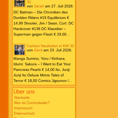
31
von
Sarah
am
27. Juli 2026
:
DC Batman – Die Chroniken des
Dunklen Ritters #19 Equilibrium €
14,99 Shooter, Jim / Swan, Curt: DC
Hardcover #138 DC Klassiker –
Superman gegen Flash € 29,00
Ilhan, Atagun / Wilson, G. Willow:
Poison Ivy #7 Kampf € 22,00
Carlsen Neuheiten in KW 30
von
Gerd
am
23. Juli 2026
:
Kennedy Johnson, Phillip /
Godlewski, Scott: Superman – Das
Manga Sumino, Yoru / Kirihara,
Buch von El € 20,00 Millar, Mark /
Idumi: Sakura – I Want to Eat Your
Porter, Howard: DC Must Have #12
Pancreas Pearls € 14,00 Ito, Junji:
Justice League – Der Turm zu Babel
Junji Ito Deluxe Mimis Tales of
€ 35,00 Snyder, Scott / Williams,
Terror € 18,00 Comics Jigounov /
Joshua / Fernandez, Javi: DC K.O.
Sente: Dreizehn XIII #30 So Help
#1 € 5,99 O’Neil, Dennis / Adams,
Über uns
Me God! € 12,00 Ibañez: Clever &
Neal: Batman Vintage Edition – Der
Smart Sonderband #29 Nimm das,
Startseite
Joker ist zurück! € 6,99 Justice
Wer ist Comicdealer?
Napoleon! € 12,00 Schulz: Peanuts
League Unlimited #10 € 5,99 Marvel
Impressum
für Kids #7 Kleine Decke, großes
Parker, Ethan S. / Bazaldua, Jan:
Datenschutz
Abenteuer € 16,00 Takano, Hisa:
Marvel Zombies 2026 – Splatter-