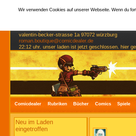
Wir verwenden Cookies auf unserer Webseite. Wenn du fortf
hermkes romanboutique
comics spiele bücher
valentin-becker-strasse 1a 97072 würzburg
roman.boutique@comicdealer.de
22:12 uhr. unser laden ist jetzt geschlossen. hier 
Comicdealer
Rubriken
Bücher
Comics
Spiele
Neu im Laden
eingetroffen