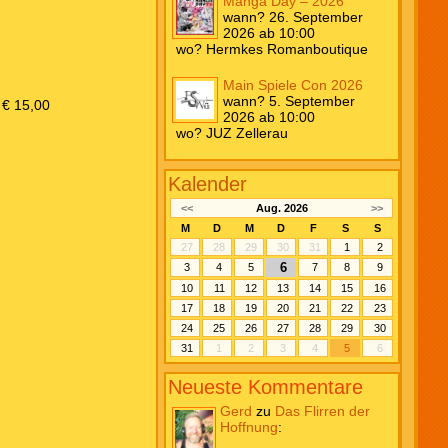
Manga Day – 2026
wann? 26. September
2026 ab 10:00
wo? Hermkes Romanboutique
Main Spiele Con 2026
wann? 5. September
 € 15,00
2026 ab 10:00
wo? JUZ Zellerau
Kalender
<<
Aug. 2026
>>
M
D
M
D
F
S
S
27
28
29
30
31
1
2
6
3
4
5
7
8
9
10
11
12
13
14
15
16
17
18
19
20
21
22
23
24
25
26
27
28
29
30
31
1
2
3
4
5
6
Neueste Kommentare
Gerd
zu
Das Flirren der
Hoffnung
: