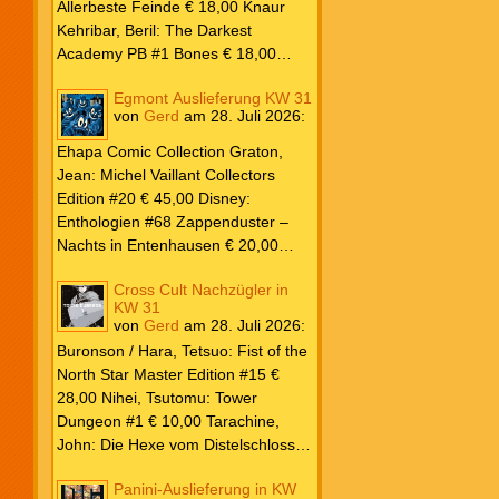
Lewis & J.R.R. Tolkien € 30,00
Allerbeste Feinde € 18,00 Knaur
Weissblech Luba Wolfsschwanz #22
Kehribar, Beril: The Darkest
€ 4,90 Horror Schocker #81 € 4,90
Academy PB #1 Bones € 18,00
Lübbe Odette, Tessonja: Fair Isle
Egmont Auslieferung KW 31
Trilogie PB #3 To Spark a Fae War €
von
Gerd
am
28. Juli 2026
:
18,00 Bramble Hardcover Priest: Lie
Huo Jiao Chou HC #1 Drowning
Ehapa Comic Collection Graton,
Sorrows in Raging Fire € 25,00
Jean: Michel Vaillant Collectors
Carlsen Davon, Isla: Blackened
Edition #20 € 45,00 Disney:
Blade PB #3 Of Blackened Blood €
Enthologien #68 Zappenduster –
18,00
Nachts in Entenhausen € 20,00
Egmont Manga Inoue, Takehiko:
Cross Cult Nachzügler in
Vagabond Master Edition #12 €
KW 31
24,00 Inagaki / Murata: Eyeshield
von
Gerd
am
28. Juli 2026
:
21 #18-19 Doppelband € 17,00
Buronson / Hara, Tetsuo: Fist of the
Fujimoto: Chainsaw Man #22 € 8,50
North Star Master Edition #15 €
Aoyama: Detektiv Conan #108 €
28,00 Nihei, Tsutomu: Tower
8,00 Eichinger, Daniel: Oventroja
Dungeon #1 € 10,00 Tarachine,
(Fortsetzung von Jovantore) €
John: Die Hexe vom Distelschloss
22,00 Iwatobi: Herr Unsichtbar und
#3 € 10,00
seine zukünftige Frau #3 € 14,00
Panini-Auslieferung in KW