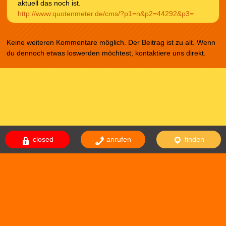
aktuell das noch ist.
http://www.quotenmeter.de/cms/?p1=n&p2=44292&p3=
Keine weiteren Kommentare möglich. Der Beitrag ist zu alt. Wenn
du dennoch etwas loswerden möchtest, kontaktiere uns direkt.
closed
anrufen
finden
Das Theme comicnew basiert auf dem Theme comicdealer welches
basiert auf fallseason. Design von
NodeThirtyThree
|
WordPress
Themes
Impressum
Datenschutzerklärung