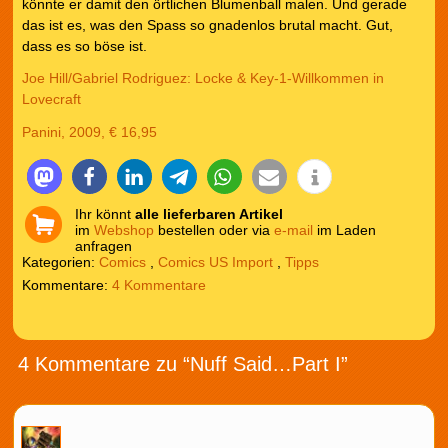
könnte er damit den örtlichen Blumenball malen. Und gerade
das ist es, was den Spass so gnadenlos brutal macht. Gut,
dass es so böse ist.
Joe Hill/Gabriel Rodriguez: Locke & Key-1-Willkommen in
Lovecraft
Panini, 2009, € 16,95
Ihr könnt
alle lieferbaren Artikel
im
Webshop
bestellen oder via
e-mail
im Laden
anfragen
Kategorien:
Comics
,
Comics US Import
,
Tipps
4 Kommentare
4 Kommentare zu “Nuff Said…Part I”