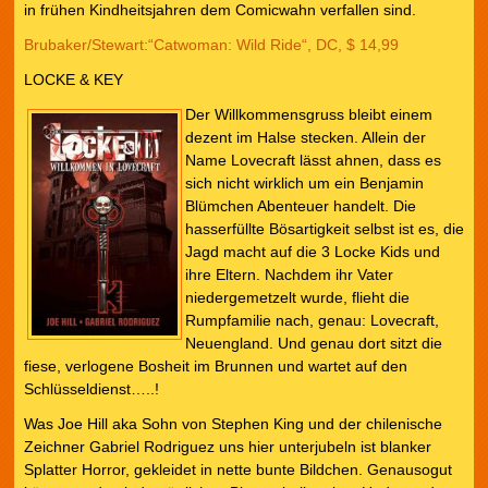
in frühen Kindheitsjahren dem Comicwahn verfallen sind.
Brubaker/Stewart:“Catwoman: Wild Ride“, DC, $ 14,99
LOCKE & KEY
Der Willkommensgruss bleibt einem
dezent im Halse stecken. Allein der
Name Lovecraft lässt ahnen, dass es
sich nicht wirklich um ein Benjamin
Blümchen Abenteuer handelt. Die
hasserfüllte Bösartigkeit selbst ist es, die
Jagd macht auf die 3 Locke Kids und
ihre Eltern. Nachdem ihr Vater
niedergemetzelt wurde, flieht die
Rumpfamilie nach, genau: Lovecraft,
Neuengland. Und genau dort sitzt die
fiese, verlogene Bosheit im Brunnen und wartet auf den
Schlüsseldienst…..!
Was Joe Hill aka Sohn von Stephen King und der chilenische
Zeichner Gabriel Rodriguez uns hier unterjubeln ist blanker
Splatter Horror, gekleidet in nette bunte Bildchen. Genausogut