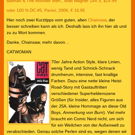
Batman & The Monster Men., Matt Wagner 144 S, $14.99
oder 100 % DC #5, Panini, 2006, € 16,95
Hier noch zwei Kurztipps vom guten, alten
Chainsaw
, der
besser schreiben kann als ich. Deshalb lass ich ihn hier ab und
zu zu Wort kommen.
Danke, Chainsaw, mehr davon…
CATWOMAN
70er Jahre Action Style, klare Linien,
wenig Tand und Schnick-Schnack
drumherum, intensive, fast knallige
Farben. Dazu eine nette kleine Heist-
Road-Story mit Gastauftritten
verschiedener Superheldenszene
Größen (für Insider, alles Figuren aus
der JSA, kleine Hommage an diese Old
Boys,
Anmerkung von Burn
). Viel mehr
braucht ein Comic Nerd nicht, um sich
für ein Weilchen von der Außenwelt zu
verabschieden. Genau solche Perlen sind es, wegen denen wir