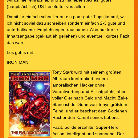
will ich hier einfach ab und zu mal ebensolches, gutes
(hauptsächlich) US-Lesefutter vorstellen.
Damit ihr einfach schneller an ein paar gute Tipps kommt, will
ich nicht soviel dazu schreiben sondern einfach 2-3 gute und
unterhaltsame Empfehlungen raushauen. Also nur kurze
Inhaltsangabe (geklaut äh geliehen) und eventuell kurzes Fazit,
das wars.
Los gehts mit:
IRON MAN
Tony Stark wird mit seinem größten
Albtraum konfrontiert, einem
amoralischen Hacker ohne
Verantwortung und Pflichtgefühl, aber
voller Gier nach Geld und Macht. Zeke
Stane ist der Sohn von Tonys größtem
Feind, und er beschert dem Goldenen
Rächer den Kampf seines Lebens.
Fazit: Solide erzählte, Super-Hero
Action, intelligent und spannend. Der