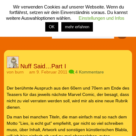
Wir verwenden Cookies auf unserer Webseite. Wenn du
fortfährst, setzen wir dein Einverständnis voraus. Du kannst
weitere Auswahloptionen wählen.
Einstellungen und Infos
menü
home
rubrik
buch
comic
spiel
fotos
shop
OK
mehr erfahren
Finden
Nuff Said…Part I
von
burn
am 9. Februar 2011
4 Kommentare
Der berühmte Auspruch aus den 60ern und 70ern am Ende des
Teasers für das jeweils nächste Marvel Comic, der besagt, dass
nicht zu viel verraten werden soll, wird mir als eine neue Rubrik
dienen.
Da man bei manchen Titeln, die man einfach mal so nach dem
Motto "Lies, is echt gut" empfiehlt, gar nicht so viel schreiben
muss, über Inhalt, Artwork und sonstigen künstlerischen Blabla,