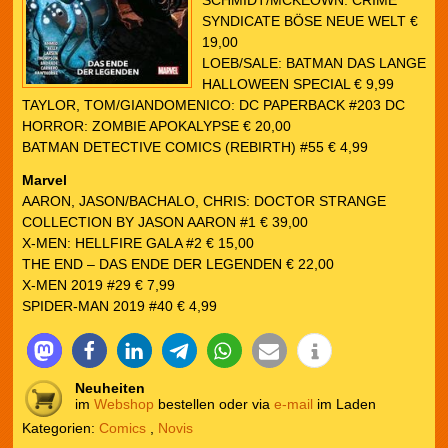
SCHMIDT/MCKEOWN: CRIME
SYNDICATE BÖSE NEUE WELT €
19,00
LOEB/SALE: BATMAN DAS LANGE
HALLOWEEN SPECIAL € 9,99
TAYLOR, TOM/GIANDOMENICO: DC PAPERBACK #203 DC
HORROR: ZOMBIE APOKALYPSE € 20,00
BATMAN DETECTIVE COMICS (REBIRTH) #55 € 4,99
Marvel
AARON, JASON/BACHALO, CHRIS: DOCTOR STRANGE
COLLECTION BY JASON AARON #1 € 39,00
X-MEN: HELLFIRE GALA #2 € 15,00
THE END – DAS ENDE DER LEGENDEN € 22,00
X-MEN 2019 #29 € 7,99
SPIDER-MAN 2019 #40 € 4,99
Neuheiten
im
Webshop
bestellen oder via
e-mail
im Laden
Kategorien:
Comics
,
Novis