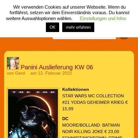
Wir verwenden Cookies auf unserer Webseite. Wenn du
fortfährst, setzen wir dein Einverständnis voraus. Du kannst
weitere Auswahloptionen wählen.
Einstellungen und Infos
menü
home
rubrik
buch
comic
spiel
fotos
shop
OK
mehr erfahren
Finden
Panini Auslieferung KW 06
von
Gerd
am 12. Februar 2022
Kollektionen
STAR WARS MC COLLECTION
#21 YODAS GEHEIMER KRIEG €
15,99
DC
MOORE/BOLLAND: BATMAN
NOIR KILLING JOKE € 23,00